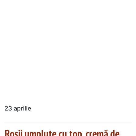
23 aprilie
Roșii umplute cu ton, cremă de