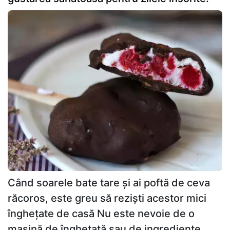
Când soarele bate tare și ai poftă de ceva
răcoros, este greu să reziști acestor mici
înghețate de casă Nu este nevoie de o
mașină de înghețată sau de ingrediente