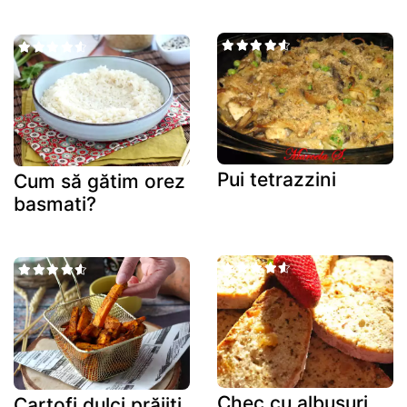
Pui tetrazzini
Cum să gătim orez
basmati?
Chec cu albusuri
Cartofi dulci prăjiți