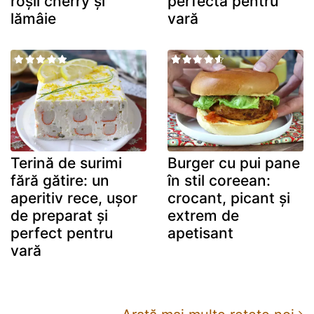
roșii cherry și
perfectă pentru
lămâie
vară
Terină de surimi
Burger cu pui pane
fără gătire: un
în stil coreean:
aperitiv rece, ușor
crocant, picant și
de preparat și
extrem de
perfect pentru
apetisant
vară