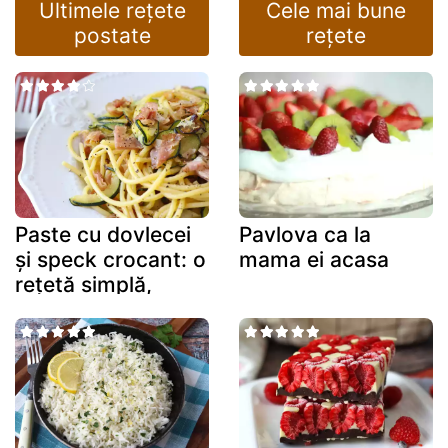
Ultimele rețete
Cele mai bune
postate
rețete
Paste cu dovlecei
Pavlova ca la
și speck crocant: o
mama ei acasa
rețetă simplă,
perfectă pentru
prânz și cină