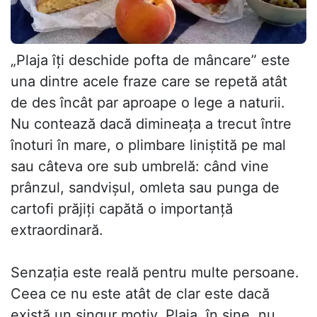
„Plaja îți deschide pofta de mâncare” este
una dintre acele fraze care se repetă atât
de des încât par aproape o lege a naturii.
Nu contează dacă dimineața a trecut între
înoturi în mare, o plimbare liniștită pe mal
sau câteva ore sub umbrelă: când vine
prânzul, sandvișul, omleta sau punga de
cartofi prăjiți capătă o importanță
extraordinară.
Senzația este reală pentru multe persoane.
Ceea ce nu este atât de clar este dacă
există un singur motiv. Plaja, în sine, nu