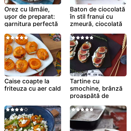
Orez cu lămâie,
Baton de ciocolată
ușor de preparat:
în stil franui cu
garnitura perfectă
zmeură, ciocolată
pentru pește!
albă și ciocolată
neagră!
Caise coapte la
Tartine cu
friteuza cu aer cald
smochine, brânză
proaspătă de
capră, miere și
rozmarin