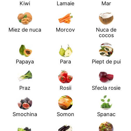
Kiwi
Lamaie
Mar
Miez de nuca
Morcov
Nuca de
cocos
Papaya
Para
Piept de pui
Praz
Rosii
Sfecla rosie
Smochina
Somon
Spanac