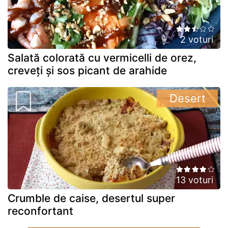
2 voturi
Salată colorată cu vermicelli de orez,
creveți și sos picant de arahide
Desert
13 voturi
Crumble de caise, desertul super
reconfortant