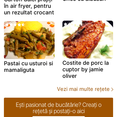
în air fryer, pentru
un rezultat crocant
și moale!
Costite de porc la
Pastai cu usturoi si
cuptor by jamie
mamaliguta
oliver
Vezi mai multe reţete
Ești pasionat de bucătărie? Creați o
rețetă și postați-o aici