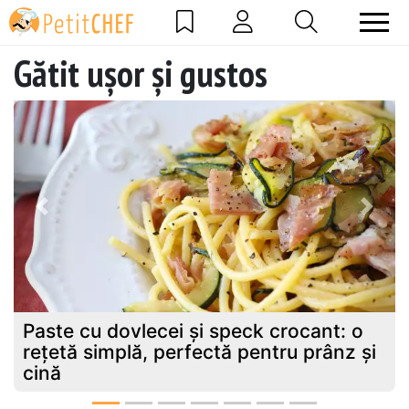
Gătit ușor și gustos
Previous
Next
Paste cu dovlecei și speck crocant: o
rețetă simplă, perfectă pentru prânz și
cină