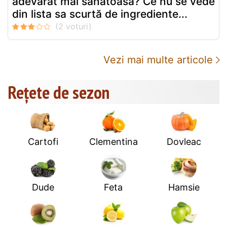
adevărat mai sănătoasă? Ce nu se vede
din lista sa scurtă de ingrediente...
Vezi mai multe articole
Rețete de sezon
Cartofi
Clementina
Dovleac
Dude
Feta
Hamsie