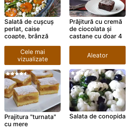
Salată de cușcuș
Prăjitură cu cremă
perlat, caise
de ciocolata și
coapte, brânză
castane cu doar 4
feta și rucola
ingrediente
Cele mai
Aleator
vizualizate
Salata de conopida
Prajitura "turnata"
cu mere