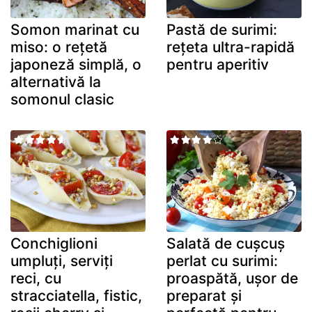
Somon marinat cu
Pastă de surimi:
miso: o rețetă
rețeta ultra-rapidă
japoneză simplă, o
pentru aperitiv
alternativă la
somonul clasic
Conchiglioni
Salată de cușcuș
umpluți, serviți
perlat cu surimi:
reci, cu
proaspătă, ușor de
stracciatella, fistic,
preparat și