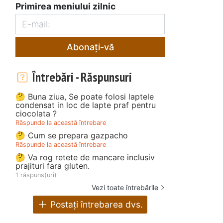
Primirea meniului zilnic
Abonați-vă
Întrebări - Răspunsuri
🤔 Buna ziua, Se poate folosi laptele
condensat in loc de lapte praf pentru
ciocolata ?
Răspunde la această întrebare
🤔 Cum se prepara gazpacho
Răspunde la această întrebare
🤔 Va rog retete de mancare inclusiv
prajituri fara gluten.
1 răspuns(uri)
Vezi toate întrebările
Postați întrebarea dvs.