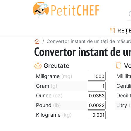
REȚ
Convertor instant de unităţi de măsur
Convertor instant de u
Greutate
Vo
Miligrame
(mg)
Millilit
Gram
(g)
Centil
Ounce
(oz)
Decili
Pound
(lb)
Litry
(
Kilograme
(kg)