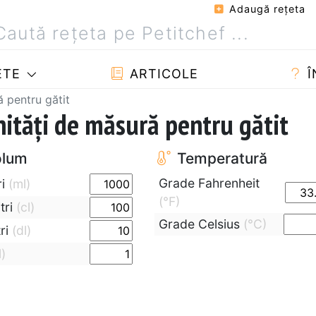
Adaugă reţeta
ETE
ARTICOLE
Î
ă pentru gătit
nităţi de măsură pentru gătit
lum
Temperatură
Grade Fahrenheit
ri
(ml)
(°F)
itri
(cl)
Grade Celsius
(°C)
tri
(dl)
l)