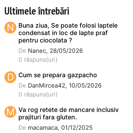
Ultimele întrebări
N
Buna ziua, Se poate folosi laptele
condensat in loc de lapte praf
pentru ciocolata ?
De
Nanec, 28/05/2026
0 răspuns(uri)
D
Cum se prepara gazpacho
De
DanMircea42, 10/05/2026
0 răspuns(uri)
M
Va rog retete de mancare inclusiv
prajituri fara gluten.
De
macamaca, 01/12/2025