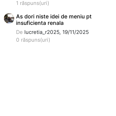
1 răspuns(uri)
As dori niste idei de meniu pt
insuficienta renala
De
lucretia_r2025, 19/11/2025
0 răspuns(uri)