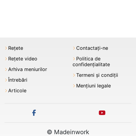
Rețete
Contactați-ne
Rețete video
Politica de
confidențialitate
Arhiva meniurilor
Termeni şi condiții
Întrebări
Mențiuni legale
Articole
facebook
youtube
© Madeinwork