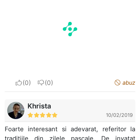
I apreciate
I do not appreciate
abuz
Khrista
10/02/2019
Foarte interesant si adevarat, referitor la
traditiile din zilele pascale. De invatat