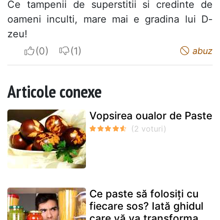
Ce tampenii de superstitii si credinte de
oameni inculti, mare mai e gradina lui D-
zeu!
I apreciate
I do not appreciate
abuz
Articole conexe
Vopsirea oualor de Paste
Ce paste să folosiți cu
fiecare sos? Iată ghidul
care vă va transforma