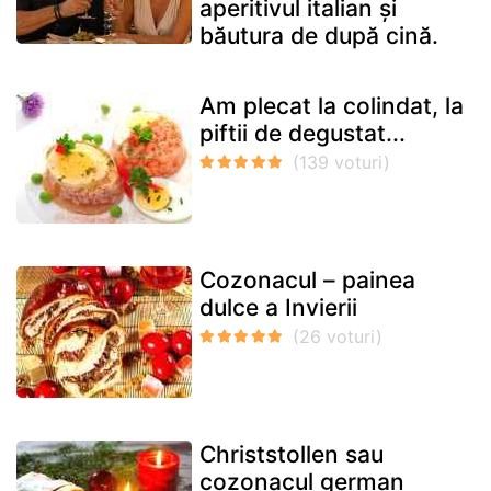
aperitivul italian și
băutura de după cină.
Am plecat la colindat, la
piftii de degustat...
Cozonacul – painea
dulce a Invierii
Christstollen sau
cozonacul german