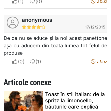
I apreciate
I do not appreciate
abuz
anonymous
17/12/2015
De ce nu se aduce și la noi acest panettone
așa cu aducem din toată lumea tot felul de
produse
I apreciate
I do not appreciate
abuz
Articole conexe
Toast în stil italian: de la
spritz la limoncello,
băuturile care explică