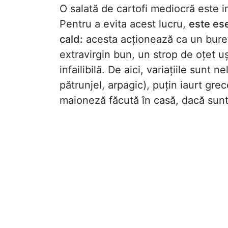
O salată de cartofi mediocră este im
Pentru a evita acest lucru,
este ese
cald:
acesta acționează ca un buret
extravirgin bun, un strop de oțet u
infailibilă. De aici, variațiile sunt 
pătrunjel, arpagic), puțin iaurt gr
maioneză făcută în casă, dacă sunte