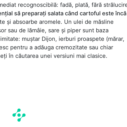
ediat recognoscibilă: fadă, plată, fără strălucir
nțial să preparați salata când cartoful este încă
e și absoarbe aromele. Un ulei de măsline
șor sau de lămâie, sare și piper sunt baza
nelimitate: muștar Dijon, ierburi proaspete (mărar,
ecesc pentru a adăuga cremozitate sau chiar
ți în căutarea unei versiuni mai clasice.