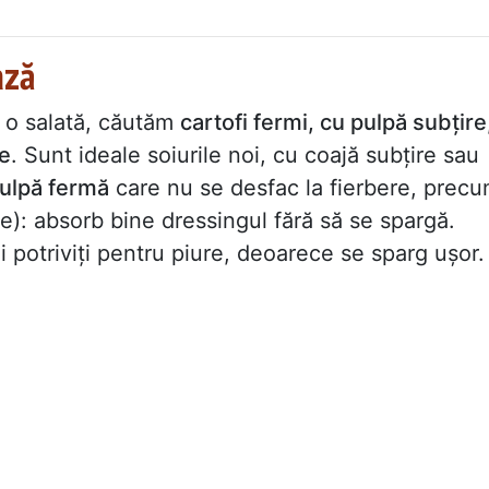
ază
u o salată, căutăm
cartofi fermi, cu pulpă subțire
re
. Sunt ideale soiurile noi, cu coajă subțire sau
pulpă fermă
care nu se desfac la fierbere, prec
e): absorb bine dressingul fără să se spargă.
ai potriviți pentru piure, deoarece se sparg ușor.