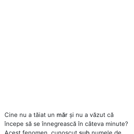
Cine nu a tăiat un
măr
și nu a văzut că
începe să se înnegrească în câteva minute?
Acest fenomen, cunoscut
sub
numele de