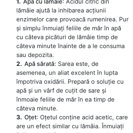
Apă cu lămâie
: Acidul citric din
lămâie ajută la inhibarea acțiunii
enzimelor care provoacă rumenirea. Pur
și simplu înmuiați feliile de măr în apă
cu câteva picături de lămâie timp de
câteva minute înainte de a le consuma
sau depozita.
Apă sărată:
Sarea este, de
asemenea, un aliat excelent în lupta
împotriva oxidării. Prepară o soluție cu
apă și un vârf de cuțit de sare și
înmoaie feliile de măr în ea timp de
câteva minute.
Oțet
: Oțetul conține acid acetic, care
are un efect similar cu lămâia. Înmuiați