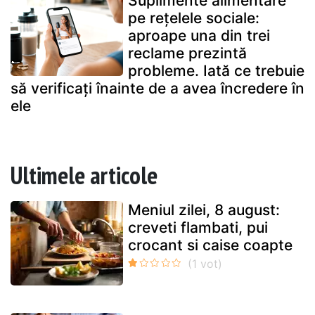
Suplimente alimentare
pe rețelele sociale:
aproape una din trei
reclame prezintă
probleme. Iată ce trebuie
să verificați înainte de a avea încredere în
ele
Ultimele articole
Meniul zilei, 8 august:
creveti flambati, pui
crocant si caise coapte