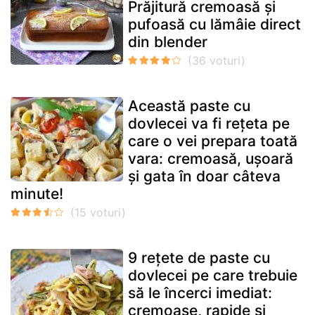
Prăjitură cremoasă și
pufoasă cu lămâie direct
din blender
Această paste cu
dovlecei va fi rețeta pe
care o vei prepara toată
vara: cremoasă, ușoară
și gata în doar câteva
minute!
9 rețete de paste cu
dovlecei pe care trebuie
să le încerci imediat:
cremoase, rapide și