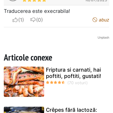
Traducerea este execrabila!
I apreciate
I do not appreciate
abuz
Unplash
Articole conexe
Friptura si carnati, hai
poftiti, poftiti, gustati!
Crêpes fără lactoză: