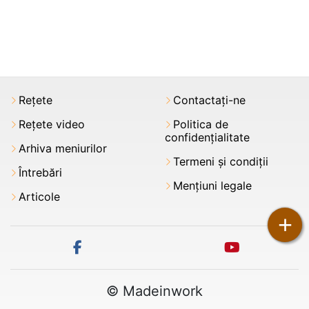
Rețete
Contactați-ne
Rețete video
Politica de
confidențialitate
Arhiva meniurilor
Termeni şi condiții
Întrebări
Mențiuni legale
Articole
+
facebook
youtube
© Madeinwork