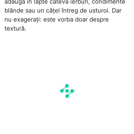
adăuga în lapte câteva ierburi, condimente
blânde sau un cățel întreg de usturoi. Dar
nu exagerați: este vorba doar despre
textură.