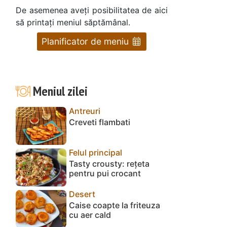
De asemenea aveți posibilitatea de aici
să printați meniul săptămânal.
Planificator de meniu
Meniul zilei
u
Antreuri
Creveti flambati
Felul principal
Tasty crousty: rețeta
pentru pui crocant
Desert
Caise coapte la friteuza
cu aer cald