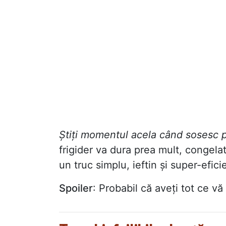
Știți momentul acela când sosesc pr
frigider va dura prea mult, congelator
un truc simplu, ieftin și super-efic
Spoiler
: Probabil că aveți tot ce vă