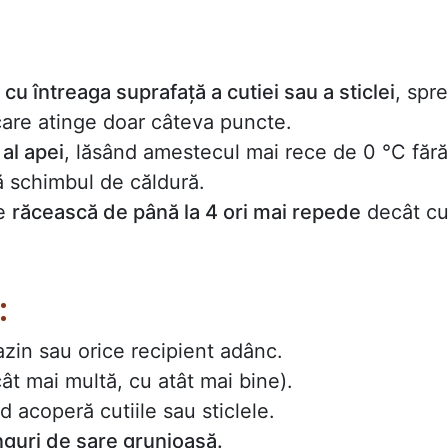
cu întreaga suprafață a cutiei sau a sticlei
, spre
care atinge doar câteva puncte.
al apei
, lăsând amestecul mai rece de 0 °C fără
ă schimbul de căldură.
se
răcească de până la 4 ori mai repede
decât c
:
bazin sau orice recipient adânc.
ât mai multă, cu atât mai bine).
 acoperă cutiile sau sticlele.
inguri de sare grunjoasă.