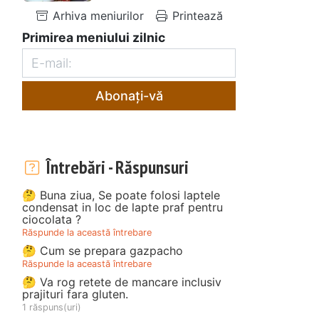
Arhiva meniurilor
Printează
Primirea meniului zilnic
Abonați-vă
Întrebări - Răspunsuri
🤔 Buna ziua, Se poate folosi laptele
condensat in loc de lapte praf pentru
ciocolata ?
Răspunde la această întrebare
🤔 Cum se prepara gazpacho
Răspunde la această întrebare
🤔 Va rog retete de mancare inclusiv
prajituri fara gluten.
1 răspuns(uri)