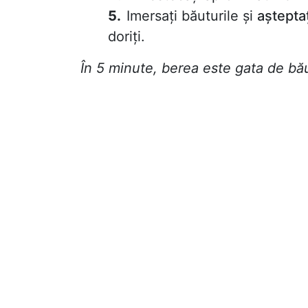
Imersați băuturile și
așteptaț
doriți.
În 5 minute, berea este gata de bă