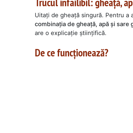
Trucul infailibil: gheață, ap
Uitați de gheață singură. Pentru a 
combinația de gheață, apă și sare 
are o explicație științifică.
De ce funcționează?