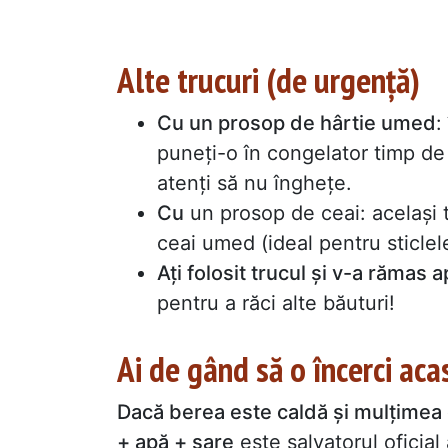
Alte trucuri (de urgență)
Cu un prosop de hârtie umed
:
puneți-o în congelator timp de 
atenți să nu înghețe.
Cu
un prosop de ceai: același 
ceai umed (ideal pentru sticlel
Ați folosit trucul și v-a rămas 
pentru a răci alte băuturi!
Ai de gând să o încerci aca
Dacă berea este caldă și mulțimea 
+ apă + sare
este salvatorul oficial 