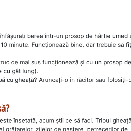
 înfășurați berea într-un prosop de hârtie umed 
10 minute. Funcționează bine, dar trebuie să fiț
truc de mai sus funcționează și cu un prosop d
e cu gât lung).
apă cu gheață?
Aruncați-o în răcitor sau folosiți-
să?
este însetată
, acum știi ce să faci. Trioul
gheaț
al grătarelor, zilelor de naștere, petrecerilor de