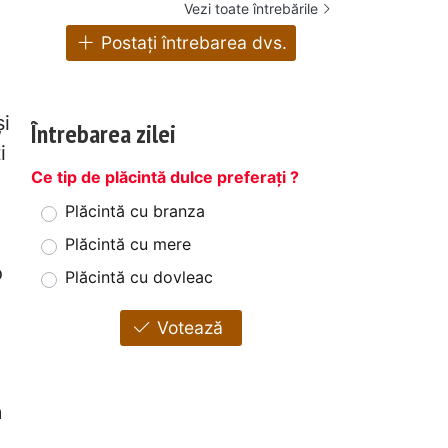
Vezi toate întrebările
Postați întrebarea dvs.
și
Întrebarea zilei
i
Ce tip de plăcintă dulce preferați ?
e
Plăcintă cu branza
Plăcintă cu mere
o
Plăcintă cu dovleac
Votează
ă