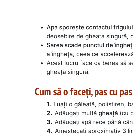
Apa sporește contactul frigului 
deosebire de gheața singură, 
Sarea scade punctul de îngheț 
a îngheța, ceea ce accelereaz
Acest lucru face ca berea să 
gheață singură.
Cum să o faceți, pas cu pas
Luați o găleată, polistiren, 
Adăugați multă
gheață
(cu c
Adăugați apă rece până când
Amestecați aproximativ
3 l