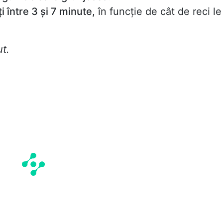
i între 3 și 7 minute,
în funcție de cât de reci le
ut.