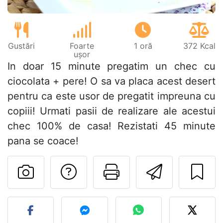
Gustări
Foarte
1 oră
372 Kcal
ușor
In doar 15 minute pregatim un chec cu
ciocolata + pere! O sa va placa acest desert
pentru ca este usor de pregatit impreuna cu
copiii! Urmati pasii de realizare ale acestui
chec 100% de casa! Rezistati 45 minute
pana se coace!
Adresează o întreb
Printează pa
Trimite
Postează o poză cu rețeta 