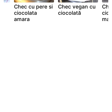
Chec cu pere si
Chec vegan cu
Che
ciocolata
ciocolată
cioc
amara
mai