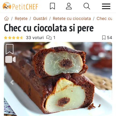
Rețete
Gustări
Retete cu ciocolata
Chec cu c
Chec cu ciocolata si pere
Precedentul
Urmă