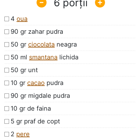
6
4
oua
90 gr zahar pudra
50 gr
ciocolata
neagra
50 ml
smantana
lichida
50 gr unt
10 gr
cacao
pudra
90 gr migdale pudra
10 gr de faina
5 gr praf de copt
2
pere