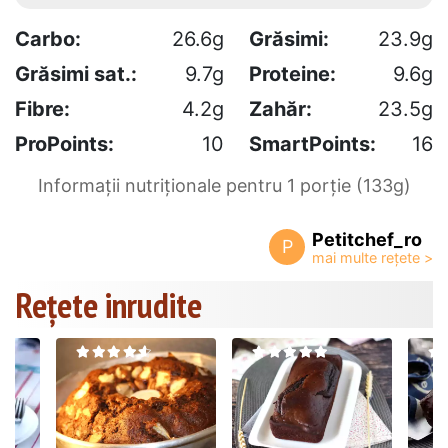
Carbo:
26.6g
Grăsimi:
23.9g
Grăsimi sat.:
9.7g
Proteine:
9.6g
Fibre:
4.2g
Zahăr:
23.5g
ProPoints:
10
SmartPoints:
16
Informații nutriționale pentru 1 porție (133g)
Petitchef_ro
P
Rețete inrudite