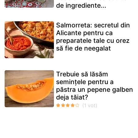
de ingrediente...
Salmorreta: secretul din
Alicante pentru ca
preparatele tale cu orez
să fie de neegalat
Trebuie să lăsăm
semințele pentru a
păstra un pepene galben
deja tăiat?