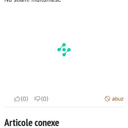
I apreciate
I do not appreciate
abuz
Articole conexe