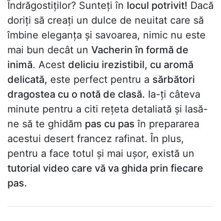
Îndrăgostiților? Sunteți în
locul potrivit!
Dacă
doriți să creați un dulce de neuitat care să
îmbine eleganța și savoarea, nimic nu este
mai bun decât un
Vacherin în formă de
inimă
. Acest
deliciu irezistibil, cu aromă
delicată,
este perfect pentru a
sărbători
dragostea cu o notă de clasă.
Ia-ți câteva
minute pentru a citi rețeta detaliată și lasă-
ne să te ghidăm
pas cu pas
în prepararea
acestui desert francez rafinat. În plus,
pentru a face totul și mai ușor, există un
tutorial video care vă va ghida prin fiecare
pas.