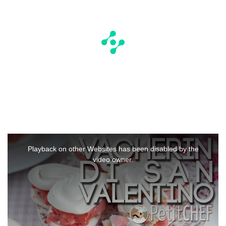
This
is
a
Playback on other Websites has been disabled by the
modal
window.
video owner.