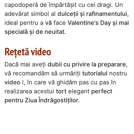
capodoperă de împărtășit cu cei dragi. Un
adevărat simbol al
dulceții și rafinamentului
,
ideal pentru a
vă
face
Valentine's Day și mai
specială și de neuitat.
Rețetă video
Dacă mai aveți
dubii cu privire la preparare
,
vă recomandăm să urmăriți
tutorialul
nostru
video
l, în care vă ghidăm pas cu pas în
realizarea acestui
tort
elegant
perfect
pentru Ziua Îndrăgostiților.