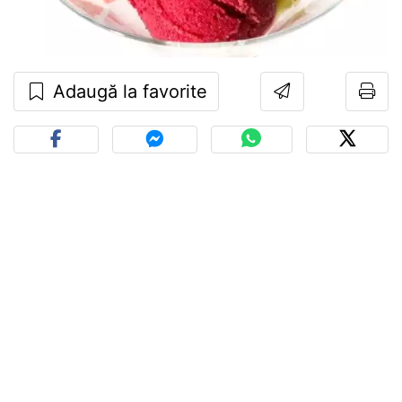
Adaugă la favorite