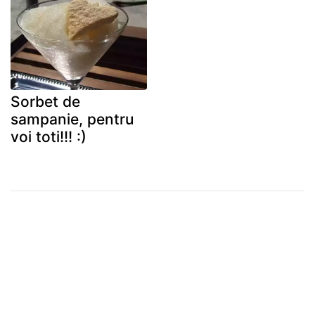
Sorbet de
sampanie, pentru
voi toti!!! :)