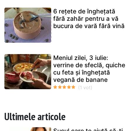
6 rețete de înghețată
fără zahăr pentru a vă
bucura de vară fără vină
Meniul zilei, 3 iulie:
verrine de sfeclă, quiche
cu feta și înghețată
vegană de banane
Ultimele articole
Sucul care te ajută să-ți