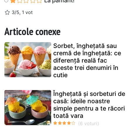
La pământ!
3/5, 1 vot
Articole conexe
Sorbet, înghețată sau
cremă de înghețată: ce
diferență reală fac
aceste trei denumiri în
cutie
Înghețată și sorbeturi de
casă: ideile noastre
simple pentru a te răcori
toată vara