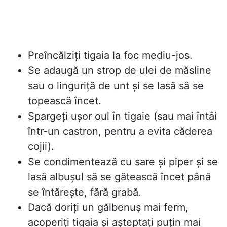
Preîncălziți tigaia la foc mediu-jos.
Se adaugă un strop de ulei de măsline
sau o linguriță de unt și se lasă să se
topească încet.
Spargeți ușor oul în tigaie (sau mai întâi
într-un castron, pentru a evita căderea
cojii).
Se condimentează cu sare și piper și se
lasă albușul să se gătească încet până
se întărește, fără grabă.
Dacă doriți un gălbenuș mai ferm,
acoperiți tigaia și așteptați puțin mai