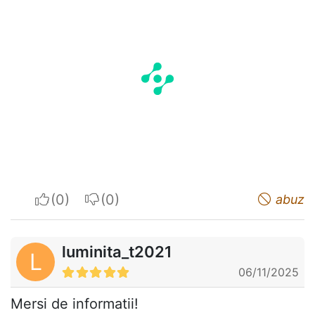
I apreciate
I do not appreciate
abuz
luminita_t2021
L
06/11/2025
Mersi de informatii!