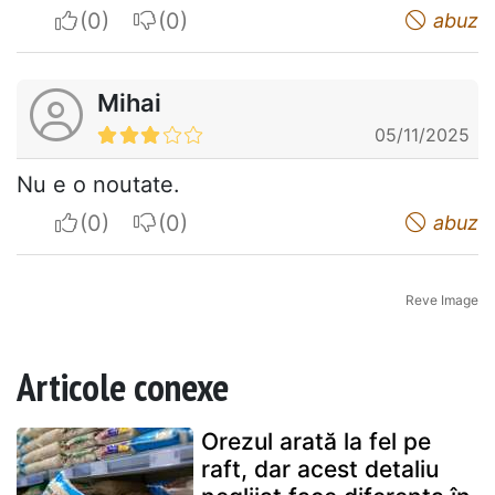
I apreciate
I do not appreciate
abuz
Mihai
05/11/2025
Nu e o noutate.
I apreciate
I do not appreciate
abuz
Reve Image
Articole conexe
Orezul arată la fel pe
raft, dar acest detaliu