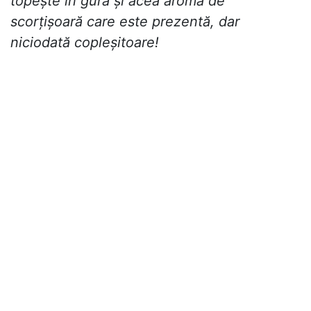
topește în gură și acea aromă de
scorțișoară care este prezentă, dar
niciodată copleșitoare!