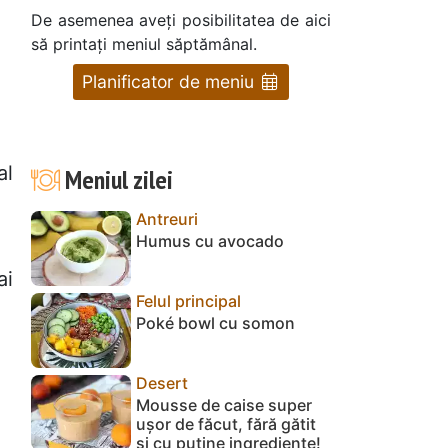
De asemenea aveți posibilitatea de aici
să printați meniul săptămânal.
Planificator de meniu
al
Meniul zilei
Antreuri
Humus cu avocado
ai
Felul principal
Poké bowl cu somon
Desert
Mousse de caise super
ușor de făcut, fără gătit
și cu puține ingrediente!