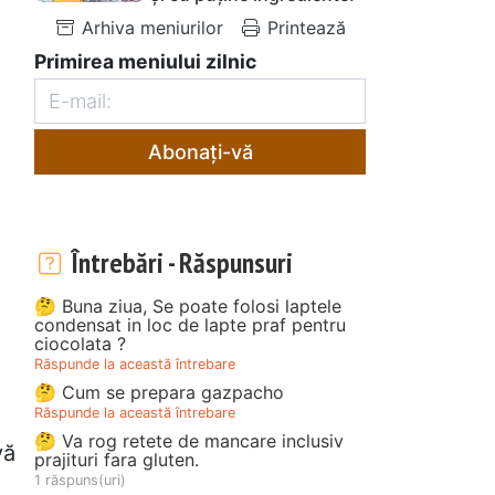
Arhiva meniurilor
Printează
Primirea meniului zilnic
Abonați-vă
Întrebări - Răspunsuri
🤔 Buna ziua, Se poate folosi laptele
condensat in loc de lapte praf pentru
ciocolata ?
Răspunde la această întrebare
🤔 Cum se prepara gazpacho
Răspunde la această întrebare
🤔 Va rog retete de mancare inclusiv
vă
prajituri fara gluten.
1 răspuns(uri)