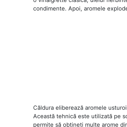
o vinaigrette clasică, uleiul fierbin
condimente. Apoi, aromele explode
Căldura eliberează aromele usturoiu
Această tehnică este utilizată pe s
permite să obțineți multe arome din