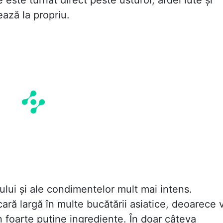
te este turnat direct peste usturoi, ardei iute și
ază la propriu.
lui și ale condimentelor mult mai intens.
cară largă în multe bucătării asiatice, deoarece 
 foarte puține ingrediente. În doar câteva