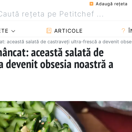
Adaugă reţeta
ETE
ARTICOLE
Î
t: această salată de castraveți ultra-frescă a devenit obse
âncat: această salată de
 a devenit obsesia noastră a