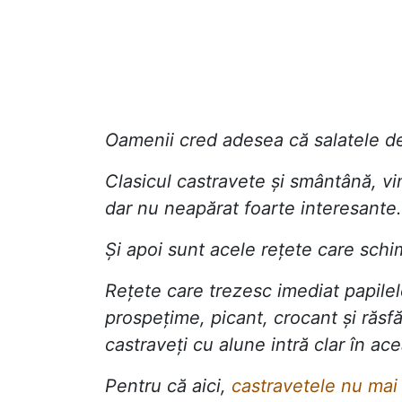
Oamenii cred adesea că salatele de 
Clasicul castravete și smântână, vin
dar nu neapărat foarte interesante.
Și apoi sunt acele rețete care schi
Rețete care trezesc imediat papile
prospețime, picant, crocant și răsfă
castraveți cu alune intră clar în ac
Pentru că aici,
castravetele nu mai