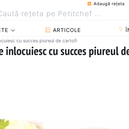
Adaugă reţeta
ETE
ARTICOLE
Î
ocuiesc cu succes piureul de cartofi
 inlocuiesc cu succes piureul d