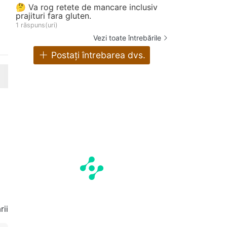
🤔 Va rog retete de mancare inclusiv
prajituri fara gluten.
1 răspuns(uri)
Vezi toate întrebările
Postați întrebarea dvs.
ii