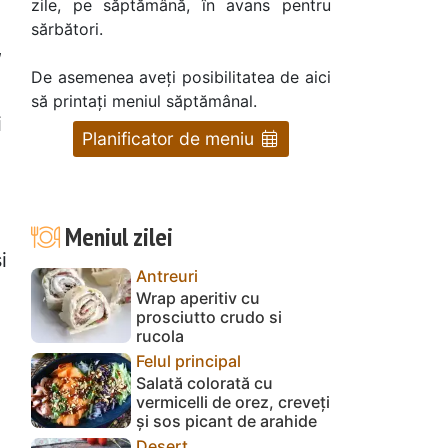
zile, pe săptămână, în avans pentru
sărbători.
,
De asemenea aveți posibilitatea de aici
să printați meniul săptămânal.
i
Planificator de meniu
Meniul zilei
i
Antreuri
Wrap aperitiv cu
prosciutto crudo si
rucola
Felul principal
Salată colorată cu
vermicelli de orez, creveți
și sos picant de arahide
Desert