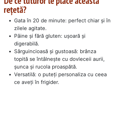
De ce tuturor le place această
rețetă?
Gata în 20 de minute: perfect chiar și în
zilele agitate.
Pâine și fără gluten: ușoară și
digerabilă.
Sârguincioasă și gustoasă: brânza
topită se întâlnește cu dovleceii aurii,
șunca și rucola proaspătă.
Versatilă: o puteți personaliza cu ceea
ce aveți în frigider.