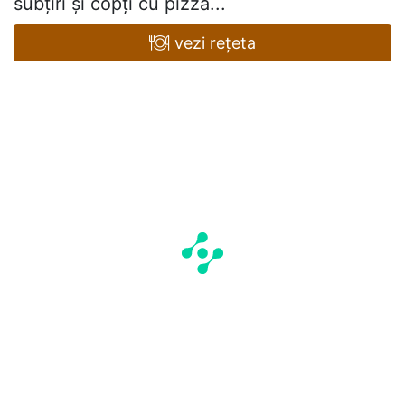
subțiri și copți cu pizza...
vezi rețeta