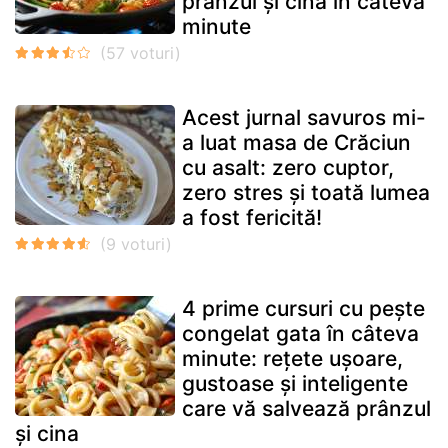
prânzul și cina în câteva
minute
Acest jurnal savuros mi-
a luat masa de Crăciun
cu asalt: zero cuptor,
zero stres și toată lumea
a fost fericită!
4 prime cursuri cu pește
congelat gata în câteva
minute: rețete ușoare,
gustoase și inteligente
care vă salvează prânzul
și cina