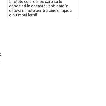
5 rețete cu ardei pe care să le
congelați în această vară: gata în
câteva minute pentru cinele rapide
din timpul iernii
d
e