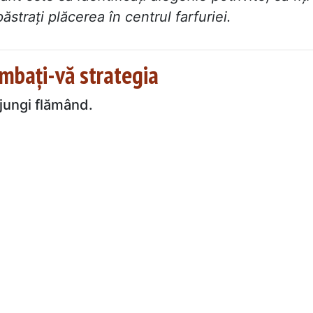
strați plăcerea în centrul farfuriei.
mbați-vă strategia
jungi flămând.