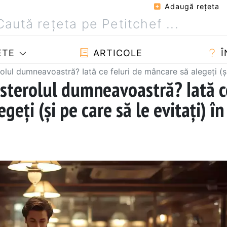
Adaugă reţeta
ETE
ARTICOLE
Î
olul dumneavoastră? Iată ce feluri de mâncare să alegeți (și
lesterolul dumneavoastră? Iată c
geți (și pe care să le evitați) în