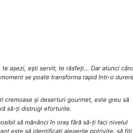
 te așezi, ești servit, te răsfeți... Dar atunci cân
st moment se poate transforma rapid într-o durer
ri cremoase și deserturi gourmet, este greu să
 să-ți distrugi eforturile.
ibil să mănânci în oraș fără să-ți faci nivelul
t este să identificați alegerile potrivite, să fiți