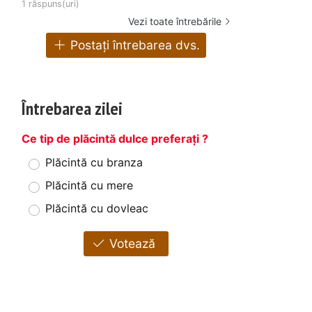
1 răspuns(uri)
Vezi toate întrebările
Postați întrebarea dvs.
Întrebarea zilei
Ce tip de plăcintă dulce preferați ?
Plăcintă cu branza
Plăcintă cu mere
Plăcintă cu dovleac
Votează