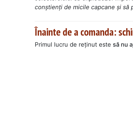
conștienți de micile capcane și să pă
Înainte de a comanda: schi
Primul lucru de reținut este
să nu a