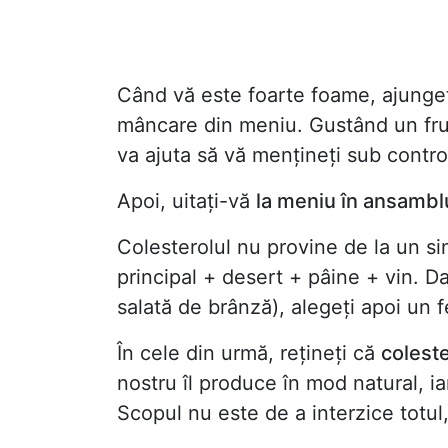
Când vă este foarte foame, ajungeți
mâncare din meniu. Gustând un fru
va ajuta să vă mențineți sub contro
Apoi, uitați-vă
la meniu în ansambl
Colesterolul nu provine de la un sin
principal + desert + pâine + vin. D
salată de brânză), alegeți apoi un 
În cele din urmă, rețineți că
colest
nostru îl produce în mod natural, i
Scopul nu este de a interzice totul, 