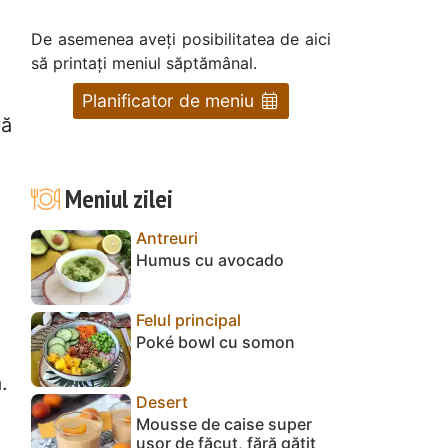
De asemenea aveți posibilitatea de aici
să printați meniul săptămânal.
Planificator de meniu
vă
Meniul zilei
Antreuri
Humus cu avocado
Felul principal
Poké bowl cu somon
.
Desert
Mousse de caise super
ușor de făcut, fără gătit