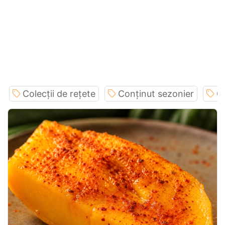
Colecții de rețete
Conținut sezonier
C