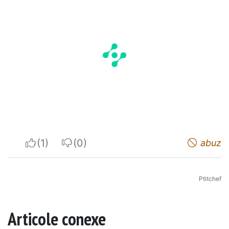
I apreciate
I do not appreciate
abuz
Ptitchef
Articole conexe