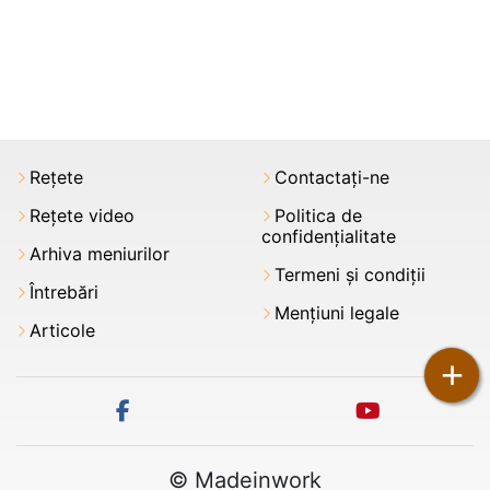
Rețete
Contactați-ne
Rețete video
Politica de
confidențialitate
Arhiva meniurilor
Termeni şi condiții
Întrebări
Mențiuni legale
Articole
+
facebook
youtube
© Madeinwork