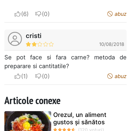
I apreciate
I do not appreciate
abuz
cristi
10/08/2018
Se pot face si fara carne? metoda de
preparare si cantitatile?
I apreciate
I do not appreciate
abuz
Articole conexe
Orezul, un aliment
gustos și sănătos