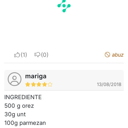
I apreciate
I do not appreciate
abuz
mariga
13/08/2018
INGREDIENTE
500 g orez
30g unt
100g parmezan