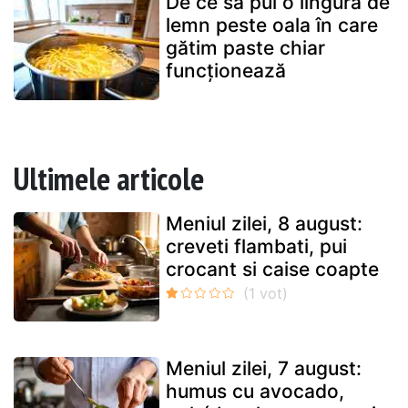
De ce să pui o lingură de
lemn peste oala în care
gătim paste chiar
funcționează
Ultimele articole
Meniul zilei, 8 august:
creveti flambati, pui
crocant si caise coapte
Meniul zilei, 7 august:
humus cu avocado,