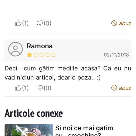
I apreciate
I do not appreciate
abuz
Ramona
02/11/2018
Deci.. cum gătim mediile acasa? Ca eu nu
vad niciun articol, doar o poza.. :)
I apreciate
I do not appreciate
abuz
Articole conexe
Si noi ce mai gatim
cu...smochine?