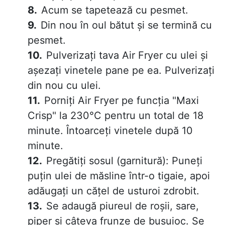
Acum se tapetează cu pesmet.
Din nou în oul bătut și se termină cu
pesmet.
Pulverizați tava Air Fryer cu ulei și
așezați vinetele pane pe ea. Pulverizați
din nou cu ulei.
Porniți Air Fryer pe funcția "Maxi
Crisp" la 230°C pentru un total de 18
minute. Întoarceți vinetele după 10
minute.
Pregătiți sosul (garnitură): Puneți
puțin ulei de măsline într-o tigaie, apoi
adăugați un cățel de usturoi zdrobit.
Se adaugă piureul de roșii, sare,
piper și câteva frunze de busuioc. Se