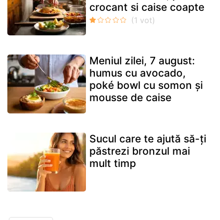
crocant si caise coapte
Meniul zilei, 7 august:
humus cu avocado,
poké bowl cu somon și
mousse de caise
Sucul care te ajută să-ți
păstrezi bronzul mai
mult timp