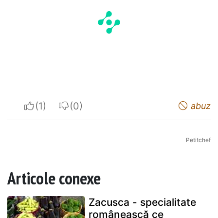
I apreciate
I do not appreciate
abuz
Petitchef
Articole conexe
Zacusca - specialitate
românească ce