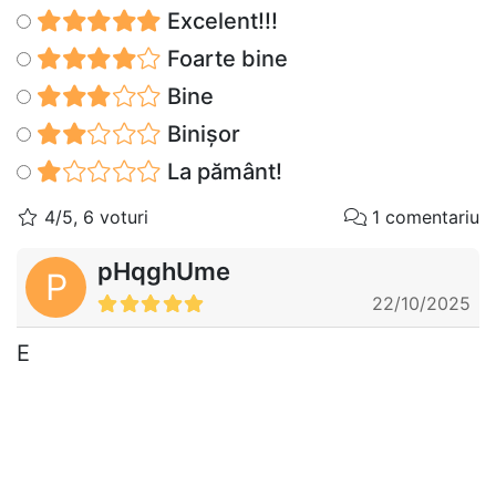
Excelent!!!
Foarte bine
Bine
Binișor
La pământ!
4/5, 6 voturi
1 comentariu
pHqghUme
P
22/10/2025
E