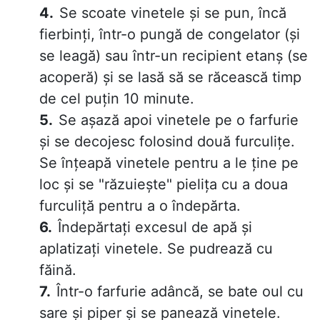
Se scoate vinetele și se pun, încă
fierbinți, într-o pungă de congelator (și
se leagă) sau într-un recipient etanș (se
acoperă) și se lasă să se răcească timp
de cel puțin 10 minute.
Se așază apoi vinetele pe o farfurie
și se decojesc folosind două furculițe.
Se înțeapă vinetele pentru a le ține pe
loc și se "răzuiește" pielița cu a doua
furculiță pentru a o îndepărta.
Îndepărtați excesul de apă și
aplatizați vinetele. Se pudrează cu
făină.
Într-o farfurie adâncă, se bate oul cu
sare și piper și se panează vinetele.