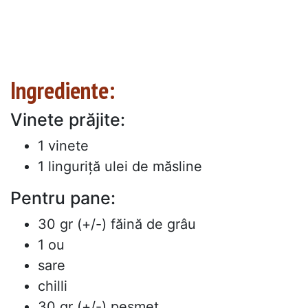
Ingrediente:
Vinete prăjite:
1 vinete
1 linguriță ulei de măsline
Pentru pane:
30 gr (+/-) făină de grâu
1 ou
sare
chilli
30 gr (+/-) pesmet