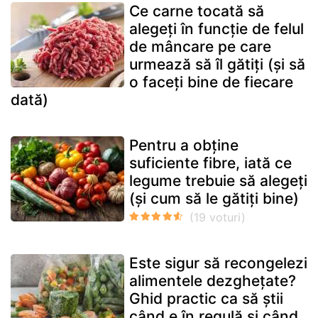
Ce carne tocată să
alegeți în funcție de felul
de mâncare pe care
urmează să îl gătiți (și să
o faceți bine de fiecare
dată)
Pentru a obține
suficiente fibre, iată ce
legume trebuie să alegeți
(și cum să le gătiți bine)
Este sigur să recongelezi
alimentele dezghețate?
Ghid practic ca să știi
când e în regulă și când