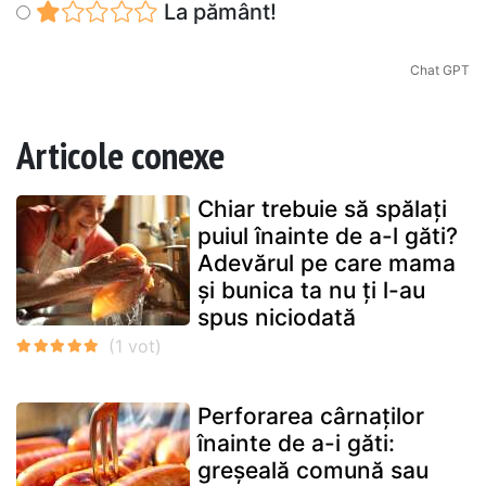
La pământ!
Chat GPT
Articole conexe
Chiar trebuie să spălați
puiul înainte de a-l găti?
Adevărul pe care mama
și bunica ta nu ți l-au
spus niciodată
Perforarea cârnaților
înainte de a-i găti:
greșeală comună sau