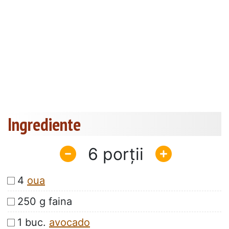
Ingrediente
6
4
oua
250 g faina
1 buc.
avocado