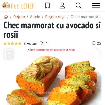
Rețete
Altele
Rețete roșii
Chec marmorat cu a
Chec marmorat cu avocado si
rosii
Precedentul
Urmă