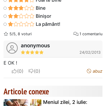
Bine
Binișor
La pământ!
5/5, 8 voturi
1 comentariu
anonymous
24/02/2013
E OK !
I apreciate
I do not appreciate
abuz
Articole conexe
Meniul zilei, 2 iulie: