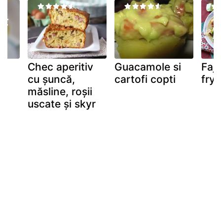
Chec aperitiv
Guacamole si
Faji
ta
cu șuncă,
cartofi copti
frye
măsline, roșii
uscate și skyr