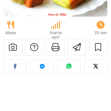
Altele
Foarte
35 min
ușor
Adresează o întreb
Printează pa
Trimite
Postează o poză cu rețeta 