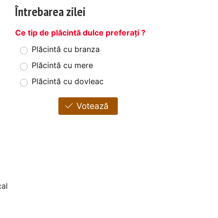
Întrebarea zilei
Ce tip de plăcintă dulce preferați ?
Plăcintă cu branza
Plăcintă cu mere
Plăcintă cu dovleac
Votează
al