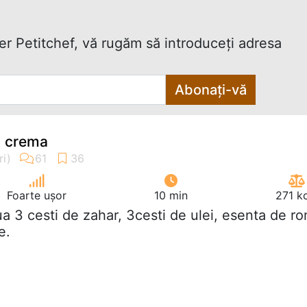
ter Petitchef, vă rugăm să introduceţi adresa
Abonați-vă
u crema
Foarte ușor
10 min
271 k
ua 3 cesti de zahar, 3cesti de ulei, esenta de r
e.