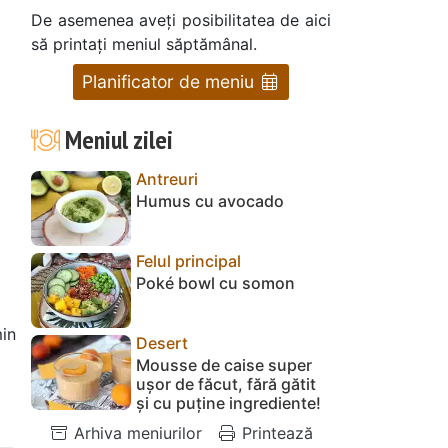
De asemenea aveți posibilitatea de aici
să printați meniul săptămânal.
Planificator de meniu
Meniul zilei
Antreuri
Humus cu avocado
Felul principal
Poké bowl cu somon
in
Desert
Mousse de caise super
ușor de făcut, fără gătit
și cu puține ingrediente!
Arhiva meniurilor
Printează