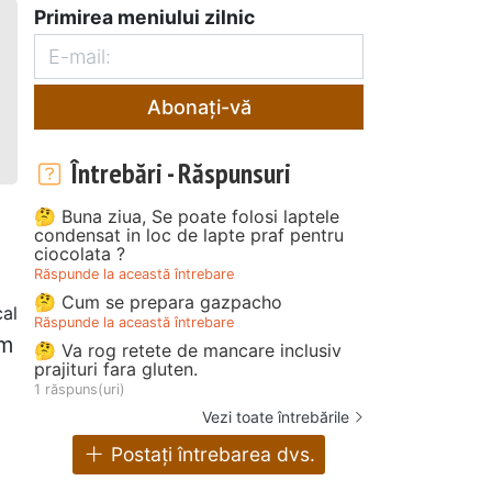
Primirea meniului zilnic
Abonați-vă
Întrebări - Răspunsuri
🤔 Buna ziua, Se poate folosi laptele
condensat in loc de lapte praf pentru
ciocolata ?
Răspunde la această întrebare
🤔 Cum se prepara gazpacho
cal
Răspunde la această întrebare
om
🤔 Va rog retete de mancare inclusiv
prajituri fara gluten.
1 răspuns(uri)
Vezi toate întrebările
Postați întrebarea dvs.