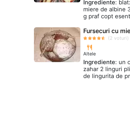
Ingrediente
: bla
miere de albine 
g praf copt esen
Fursecuri cu mi
Altele
Ingrediente
: un 
zahar 2 linguri p
de lingurita de pr