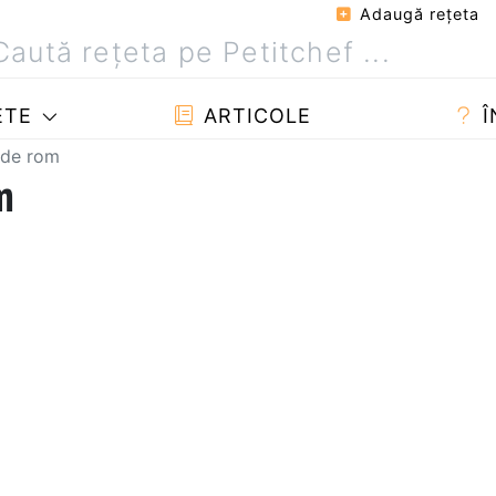
Adaugă reţeta
ETE
ARTICOLE
Î
 de rom
m