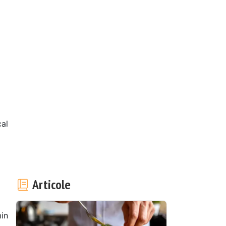
cal
0
Articole
in