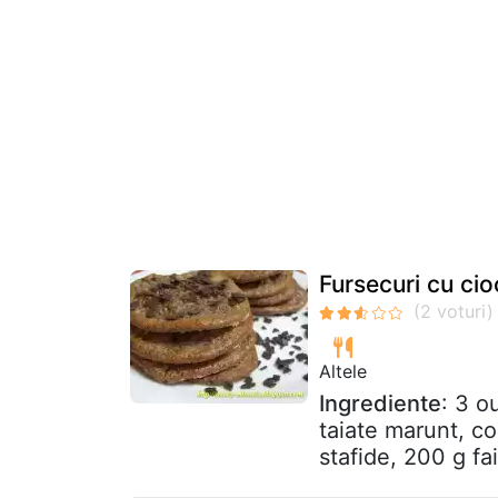
Fursecuri cu ci
Altele
Ingrediente
: 3 o
taiate marunt, co
stafide, 200 g fa