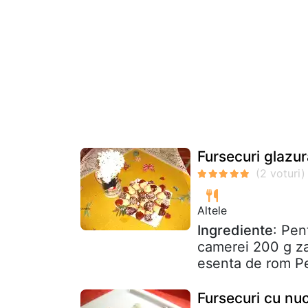
Fursecuri glazur
Altele
Ingrediente
: Pen
camerei 200 g za
esenta de rom Pe
Fursecuri cu nu