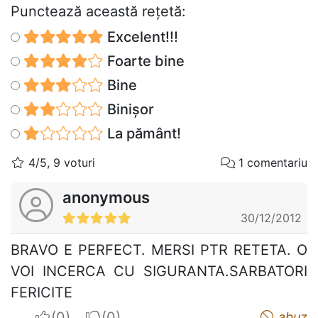
Punctează această reţetă:
Excelent!!!
Foarte bine
Bine
Binișor
La pământ!
4/5, 9 voturi
1 comentariu
anonymous
30/12/2012
BRAVO E PERFECT. MERSI PTR RETETA. O
VOI INCERCA CU SIGURANTA.SARBATORI
FERICITE
I apreciate
I do not appreciate
abuz