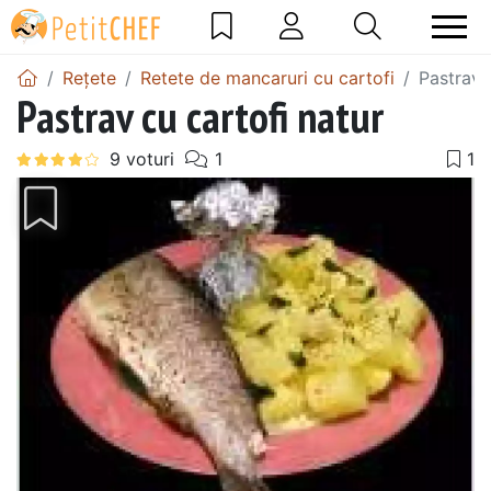
Rețete
Retete de mancaruri cu cartofi
Pastrav 
Pastrav cu cartofi natur