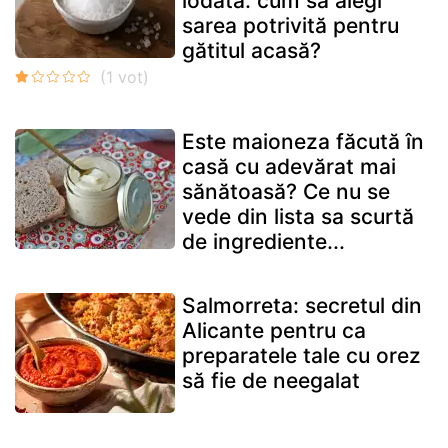
iodată: cum să alegi
sarea potrivită pentru
gătitul acasă?
Este maioneza făcută în
casă cu adevărat mai
sănătoasă? Ce nu se
vede din lista sa scurtă
de ingrediente...
Salmorreta: secretul din
Alicante pentru ca
preparatele tale cu orez
să fie de neegalat