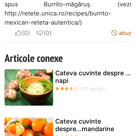
spus Burrito-măgăruș. (vezi
http://retete.unica.ro/recipes/burrito-
mexican-reteta-autentica/)
I apreciate
I do not appreciate
abuz
Articole conexe
Cateva cuvinte despre …
napi
Cateva cuvinte
despre...mandarine