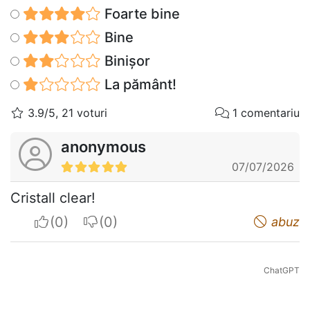
Foarte bine
Bine
Binișor
La pământ!
3.9/5, 21 voturi
1 comentariu
anonymous
07/07/2026
Cristall clear!
I apreciate
I do not appreciate
abuz
ChatGPT