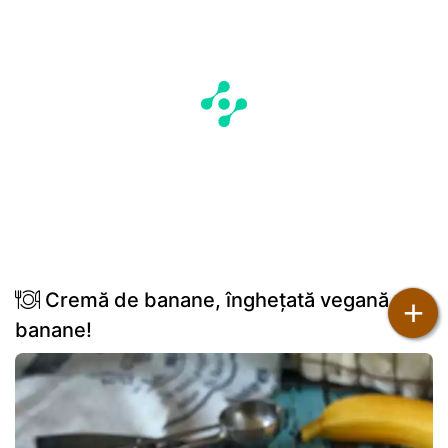
Cremă de banane, înghețată vegană cu
+
banane!