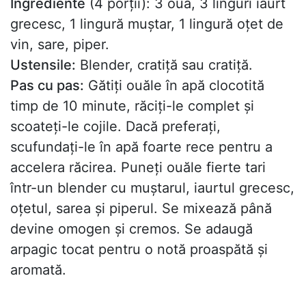
Ingrediente
(4 porții): 3 ouă, 3 linguri iaurt
grecesc, 1 lingură muștar, 1 lingură oțet de
vin, sare, piper.
Ustensile:
Blender, cratiță sau cratiță.
Pas cu pas:
Gătiți ouăle în apă clocotită
timp de 10 minute, răciți-le complet și
scoateți-le cojile. Dacă preferați,
scufundați-le în apă foarte rece pentru a
accelera răcirea. Puneți ouăle fierte tari
într-un blender cu muștarul, iaurtul grecesc,
oțetul, sarea și piperul. Se mixează până
devine omogen și cremos. Se adaugă
arpagic tocat pentru o notă proaspătă și
aromată.