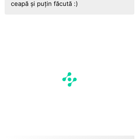
ceapă și puțin făcută :)