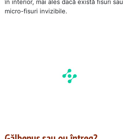
în interior, mai ales dacă există fisuri sau
micro-fisuri invizibile.
Gălbenuș sau ou întreg?