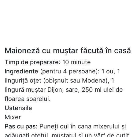
Maioneză cu muștar făcută în casă
Timp de preparare
: 10 minute
Ingrediente
(pentru 4 persoane): 1 ou, 1
linguriță oțet (obișnuit sau Modena), 1
lingură muștar Dijon, sare, 250 ml ulei de
floarea soarelui.
Ustensile
Mixer
Pas cu pas:
Puneți oul în cana mixerului și
adăugați oțetul, muștarul și un vârf de cuțit