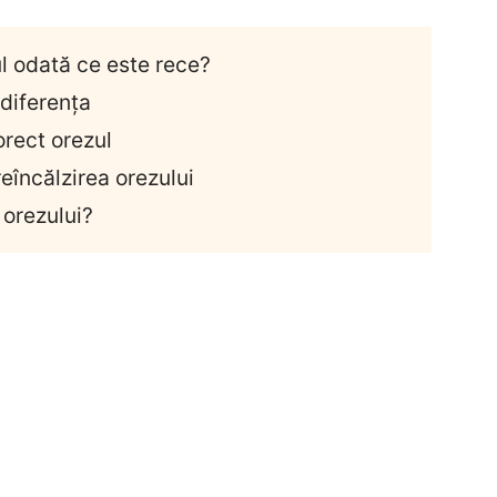
l odată ce este rece?
 diferența
orect orezul
eîncălzirea orezului
 orezului?