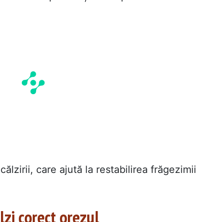
lzirii, care ajută la restabilirea frăgezimii
lzi corect orezul