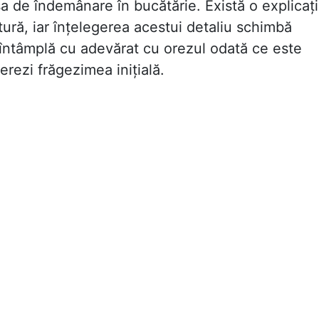
a de îndemânare în bucătărie. Există o explicaț
tură, iar înțelegerea acestui detaliu schimbă
 întâmplă cu adevărat cu orezul odată ce este
erezi frăgezimea inițială.