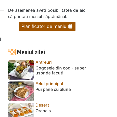
De asemenea aveți posibilitatea de aici
să printați meniul săptămânal.
Planificator de meniu
i
Meniul zilei
Antreuri
Gogosele din cod - super
usor de facut!
Felul principal
Pui pane cu alune
Desert
Oranais