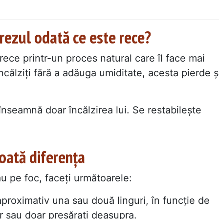
orezul odată ce este rece?
ece printr-un proces natural care îl face mai
încălziți fără a adăuga umiditate, acesta pierde ș
înseamnă doar încălzirea lui. Se restabilește
toată diferența
au pe foc, faceți următoarele:
proximativ una sau două linguri, în funcție de
r sau doar presărați deasupra.