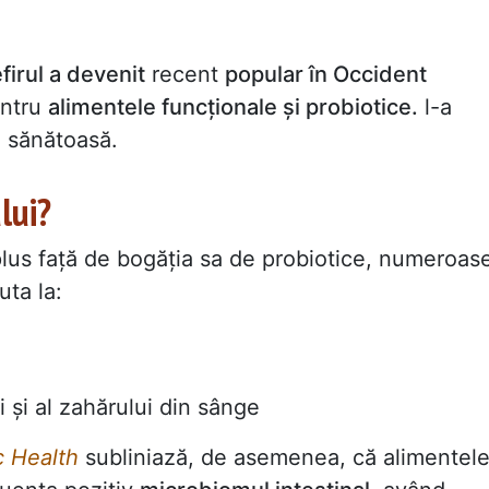
firul a devenit
recent
popular în Occident
entru
alimentele funcționale și probiotice.
l-a
ă sănătoasă.
lui?
lus față de bogăția sa de probiotice, numeroas
uta la:
i și al zahărului din sânge
c Health
subliniază, de asemenea, că alimentel