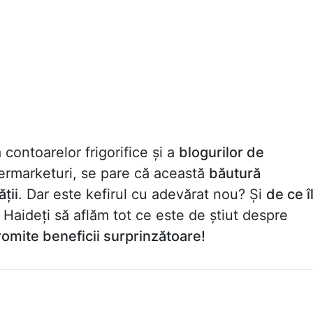
contoarelor frigorifice și a
blogurilor de
permarketuri, se pare că această
băutură
ății
. Dar este kefirul cu adevărat nou? Și
de ce î
Haideți să aflăm tot ce este de știut despre
romite beneficii surprinzătoare!