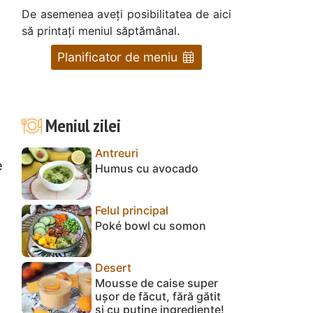
De asemenea aveți posibilitatea de aici
să printați meniul săptămânal.
Planificator de meniu
Meniul zilei
Antreuri
e
Humus cu avocado
Felul principal
Poké bowl cu somon
Desert
Mousse de caise super
e
ușor de făcut, fără gătit
și cu puține ingrediente!