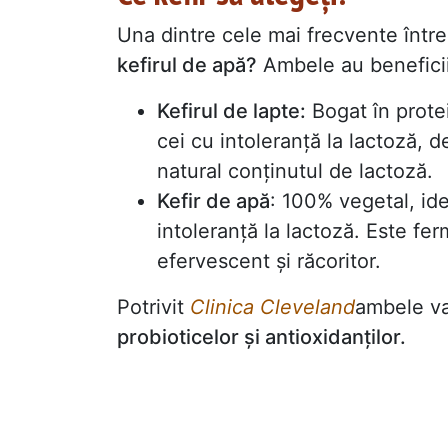
Una dintre cele mai frecvente între
kefirul de apă?
Ambele au beneficii 
Kefirul de lapte:
Bogat în protei
cei cu intoleranță la lactoză,
natural conținutul de lactoză.
Kefir de apă
: 100% vegetal, id
intoleranță la lactoză. Este fer
efervescent și răcoritor.
Potrivit
Clinica Cleveland
ambele va
probioticelor și antioxidanților.