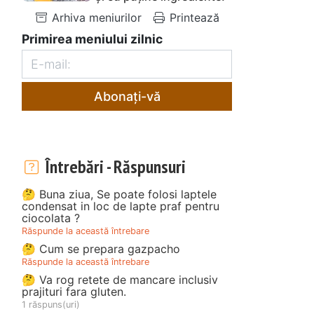
Arhiva meniurilor
Printează
Primirea meniului zilnic
Abonați-vă
Întrebări - Răspunsuri
🤔 Buna ziua, Se poate folosi laptele
condensat in loc de lapte praf pentru
ciocolata ?
Răspunde la această întrebare
🤔 Cum se prepara gazpacho
Răspunde la această întrebare
🤔 Va rog retete de mancare inclusiv
prajituri fara gluten.
1 răspuns(uri)