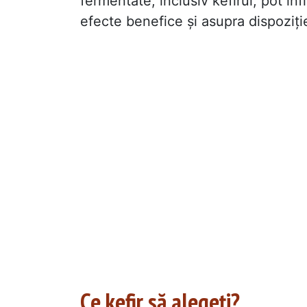
fermentate, inclusiv kefirul, pot in
efecte benefice și asupra dispoziți
Ce kefir să alegeți?