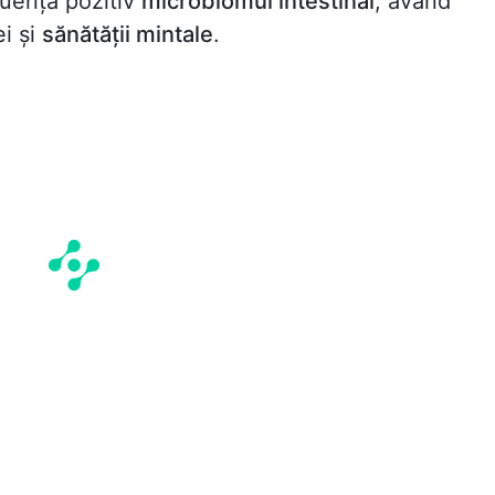
fluența pozitiv
microbiomul intestinal
, având
ei și
sănătății mintale
.