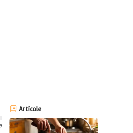
Articole
l
e