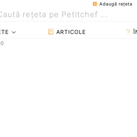
Adaugă reţeta
ETE
ARTICOLE
Î
10