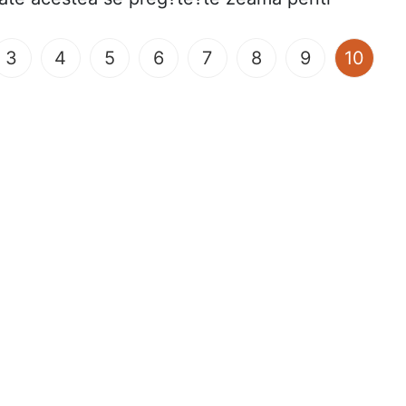
(curr
3
4
5
6
7
8
9
10