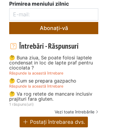
Primirea meniului zilnic
Abonați-vă
Întrebări - Răspunsuri
🤔 Buna ziua, Se poate folosi laptele
condensat in loc de lapte praf pentru
ciocolata ?
Răspunde la această întrebare
🤔 Cum se prepara gazpacho
Răspunde la această întrebare
🤔 Va rog retete de mancare inclusiv
prajituri fara gluten.
1 răspuns(uri)
Vezi toate întrebările
Postați întrebarea dvs.