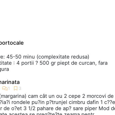
 portocale
e: 45-50 minu (complexitate redusa)
itate : 4 portii ? 500 gr piept de curcan, fara
ngura
marinata
 (margarina) cam cât un ou 2 cepe 2 morcovi de
?ia?i rondele pu?in p?trunjel cimbru dafin 1 c??e
ar de o?et 3 1/2 pahare de ap? sare piper Mod d
oate acestea se preg?te?te zeama pentr