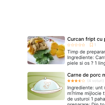
Curcan fript cu
Timp de preparar
Ingrediente: Cant
piele si os ? 1 li
Carne de porc 
Ingrediente: unt
m?rime mijlocie t
de usturoi 1 pah
preparare: Din t