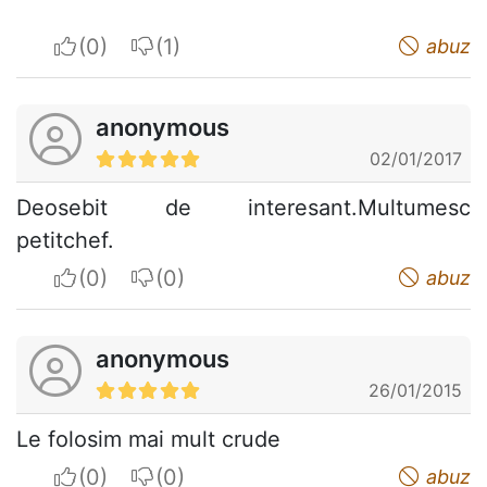
I apreciate
I do not appreciate
abuz
anonymous
02/01/2017
Deosebit de interesant.Multumesc
petitchef.
I apreciate
I do not appreciate
abuz
anonymous
26/01/2015
Le folosim mai mult crude
I apreciate
I do not appreciate
abuz