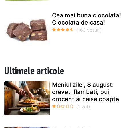
Cea mai buna ciocolata!
Ciocolata de casa!
Ultimele articole
Meniul zilei, 8 august:
creveti flambati, pui
crocant si caise coapte