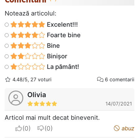
Notează articolul:
Excelent!!!
Foarte bine
Bine
Binișor
La pământ!
4.48/5, 27 voturi
6 comentarii
Olivia
14/07/2021
Articol mai mult decat binevenit.
I apreciate
I do not appreciate
abuz