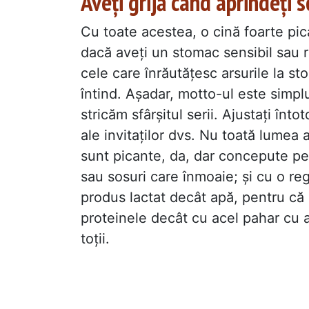
Aveți grijă când aprindeți 
Cu toate acestea, o cină foarte pi
dacă aveți un stomac sensibil sau r
cele care înrăutățesc arsurile la s
întind. Așadar, motto-ul este simpl
stricăm sfârșitul serii. Ajustați înto
ale invitaților dvs. Nu toată lumea
sunt picante, da, dar concepute pe
sau sosuri care înmoaie; și cu o re
produs lactat decât apă, pentru că
proteinele decât cu acel pahar cu a
toții.