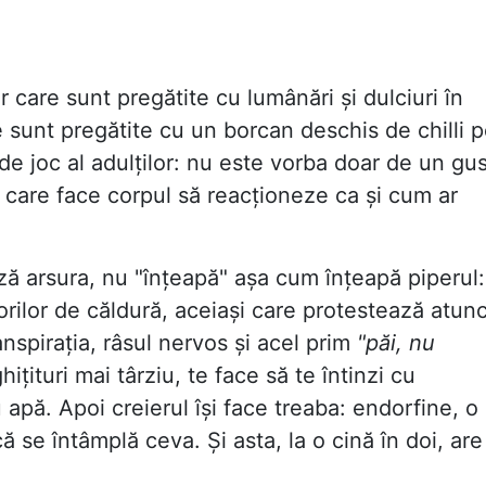
r care sunt pregătite cu lumânări și dulciuri în
e sunt pregătite cu un borcan deschis de chilli 
e joc al adulților: nu este vorba doar de un gus
r care face corpul să reacționeze ca și cum ar
 arsura, nu "înțeapă" așa cum înțeapă piperul:
rilor de căldură, aceiași care protestează atunc
nspirația, râsul nervos și acel prim
"păi, nu
ițituri mai târziu, te face să te întinzi cu
pă. Apoi creierul își face treaba: endorfine, o
 se întâmplă ceva. Și asta, la o cină în doi, are