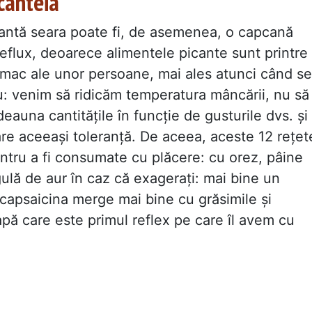
scânteia
cantă seara poate fi, de asemenea, o capcană
eflux, deoarece alimentele picante sunt printre
tomac ale unor persoane, mai ales atunci când se
u: venim să ridicăm temperatura mâncării, nu să
tdeauna cantitățile în funcție de gusturile dvs. și
 are aceeași toleranță. De aceea, aceste 12 rețet
ntru a fi consumate cu plăcere: cu orez, pâine
gulă de aur în caz că exagerați: mai bine un
 capsaicina merge mai bine cu grăsimile și
pă care este primul reflex pe care îl avem cu