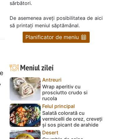
sărbători.
De asemenea aveți posibilitatea de aici
să printați meniul săptămânal.
Planificator de meniu
Meniul zilei
te
Antreuri
,
Wrap aperitiv cu
prosciutto crudo si
rucola
Felul principal
Salată colorată cu
vermicelli de orez, creveți
și sos picant de arahide
Desert