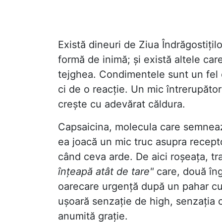
Există dineuri de Ziua Îndrăgostițilo
formă de inimă; și există altele car
tejghea. Condimentele sunt un fel d
ci de o reacție. Un mic întrerupăto
crește cu adevărat căldura.
Capsaicina, molecula care semnează
ea joacă un mic truc asupra recepto
când ceva arde. De aici roșeața, tra
înțeapă atât de tare"
care, două îngh
oarecare urgență după un pahar cu a
ușoară senzație de high, senzația că
anumită grație.