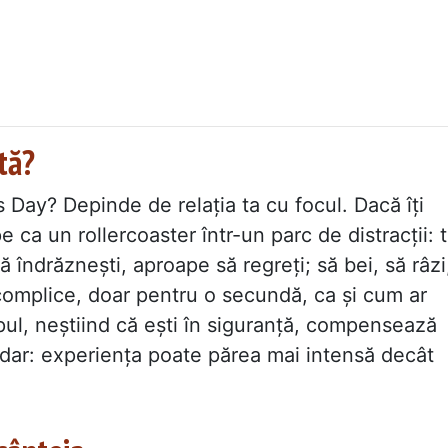
tă?
 Day? Depinde de relația ta cu focul. Dacă îți
pe ca un rollercoaster într-un parc de distracții: 
ă îndrăznești, aproape să regreți; să bei, să râzi
r complice, doar pentru o secundă, ca și cum ar
pul, neștiind că ești în siguranță, compensează
ndar: experiența poate părea mai intensă decât