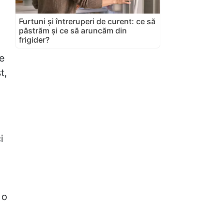
Furtuni și întreruperi de curent: ce să
păstrăm și ce să aruncăm din
frigider?
pe
t,
i
 o