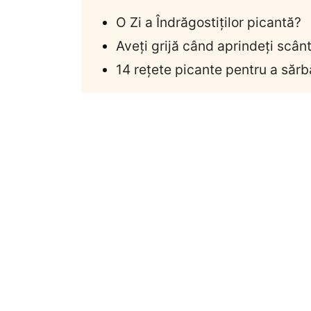
O Zi a Îndrăgostiților picantă?
Aveți grijă când aprindeți scân
14 rețete picante pentru a sărb