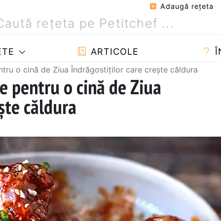
Adaugă reţeta
ETE
ARTICOLE
Î
ntru o cină de Ziua Îndrăgostiților care crește căldura
e pentru o cină de Ziua
ește căldura