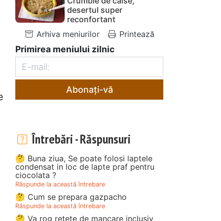
Crumble de caise,
desertul super
reconfortant
Arhiva meniurilor
Printează
Primirea meniului zilnic
Abonați-vă
e
Întrebări - Răspunsuri
🤔 Buna ziua, Se poate folosi laptele
condensat in loc de lapte praf pentru
ciocolata ?
Răspunde la această întrebare
🤔 Cum se prepara gazpacho
Răspunde la această întrebare
🤔 Va rog retete de mancare inclusiv