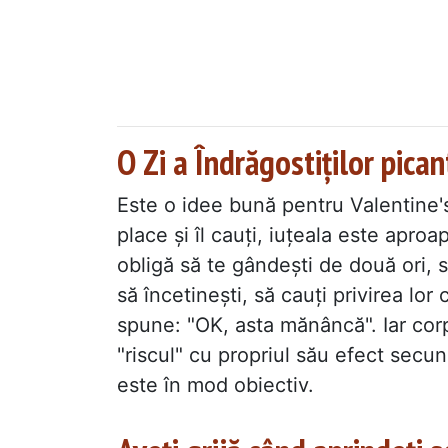
O Zi a Îndrăgostiților pican
Este o idee bună pentru Valentine's
place și îl cauți, iuțeala este aproa
obligă să te gândești de două ori, s
să încetinești, să cauți privirea lo
spune: "OK, asta mănâncă". Iar cor
"riscul" cu propriul său efect secu
este în mod obiectiv.