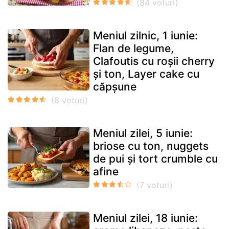
Meniul zilnic, 1 iunie:
Flan de legume,
Clafoutis cu roșii cherry
și ton, Layer cake cu
căpșune
Meniul zilei, 5 iunie:
briose cu ton, nuggets
de pui și tort crumble cu
afine
Meniul zilei, 18 iunie: