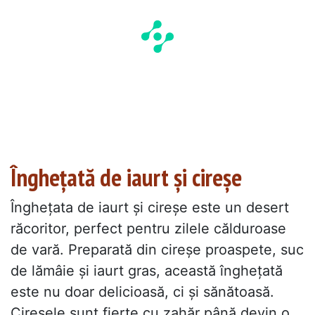
Înghețată de iaurt și cireșe
Înghețata de iaurt și cireșe este un desert
răcoritor, perfect pentru zilele călduroase
de vară. Preparată din cireșe proaspete, suc
de lămâie și iaurt gras, această înghețată
este nu doar delicioasă, ci și sănătoasă.
Cireșele sunt fierte cu zahăr până devin o