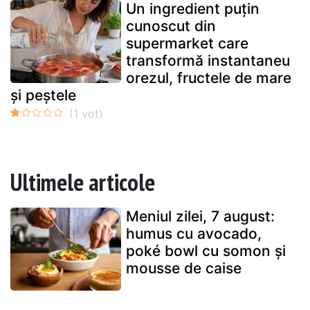
Un ingredient puțin
cunoscut din
supermarket care
transformă instantaneu
orezul, fructele de mare
și peștele
Ultimele articole
Meniul zilei, 7 august:
humus cu avocado,
poké bowl cu somon și
mousse de caise