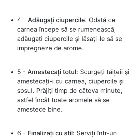
4 -
Adăugați ciupercile
: Odată ce
carnea începe să se rumenească,
adăugați ciupercile și lăsați-le să se
impregneze de arome.
5 -
Amestecați totul:
Scurgeți tăițeii și
amestecați-i cu carnea, ciupercile și
sosul. Prăjiți timp de câteva minute,
astfel încât toate aromele să se
amestece bine.
6 -
Finalizați cu stil:
Serviți într-un