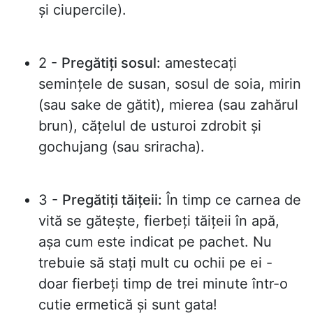
și ciupercile).
2 -
Pregătiți sosul:
amestecați
semințele de susan, sosul de soia, mirin
(sau sake de gătit), mierea (sau zahărul
brun), cățelul de usturoi zdrobit și
gochujang (sau sriracha).
3 -
Pregătiți tăițeii:
În timp ce carnea de
vită se gătește, fierbeți tăițeii în apă,
așa cum este indicat pe pachet. Nu
trebuie să stați mult cu ochii pe ei -
doar fierbeți timp de trei minute într-o
cutie ermetică și sunt gata!