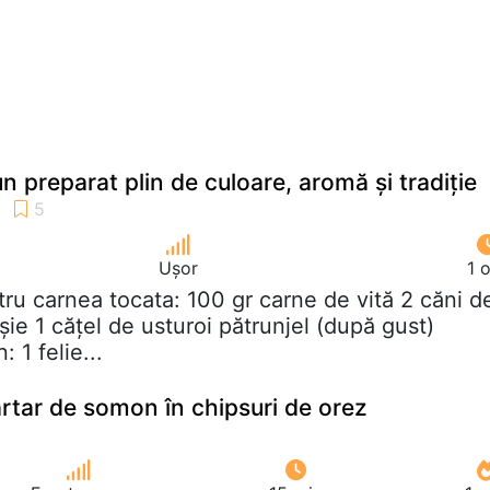
n preparat plin de culoare, aromă și tradiție
Ușor
1 
tru carnea tocata: 100 gr carne de vită 2 căni d
șie 1 cățel de usturoi pătrunjel (după gust)
 1 felie...
artar de somon în chipsuri de orez