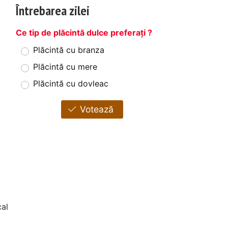
Întrebarea zilei
Ce tip de plăcintă dulce preferați ?
Plăcintă cu branza
Plăcintă cu mere
Plăcintă cu dovleac
Votează
al