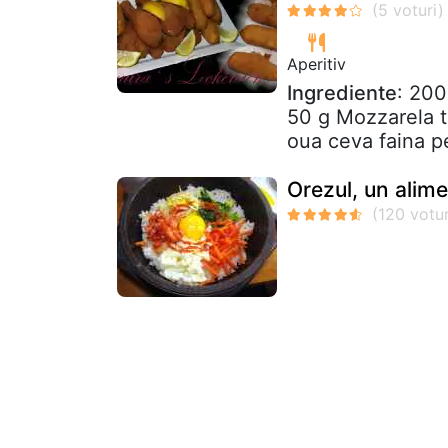
Aperitiv
Ingrediente
: 200
50 g Mozzarela t
oua ceva faina 
Orezul, un alim