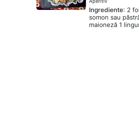
Aperitiv
Ingrediente
: 2 f
somon sau păstră
maioneză 1 lingur