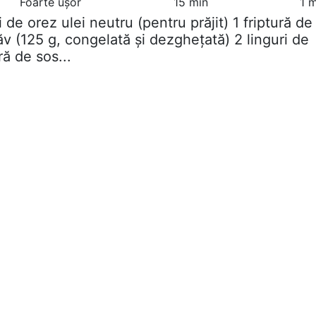
Foarte ușor
15 min
1 
oi de orez ulei neutru (pentru prăjit) 1 friptură de
v (125 g, congelată și dezghețată) 2 linguri de
ă de sos...