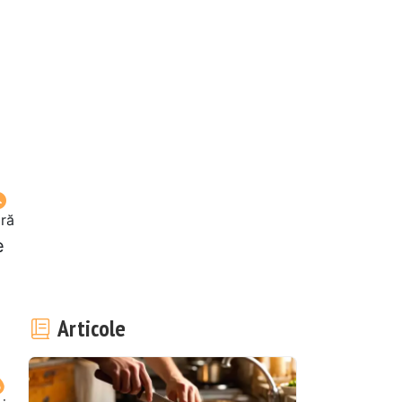
oră
e
Articole