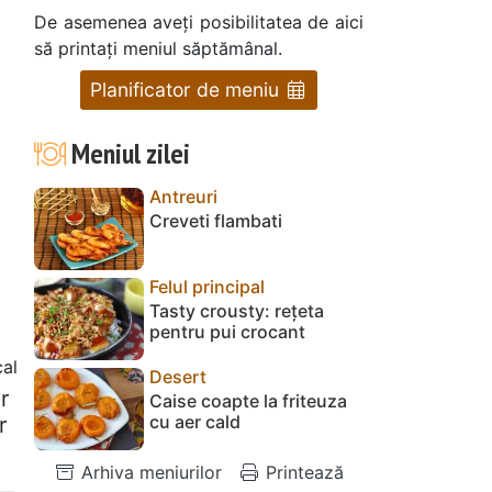
De asemenea aveți posibilitatea de aici
să printați meniul săptămânal.
Planificator de meniu
Meniul zilei
Antreuri
Creveti flambati
Felul principal
Tasty crousty: rețeta
pentru pui crocant
al
Desert
r
Caise coapte la friteuza
cu aer cald
r
Arhiva meniurilor
Printează