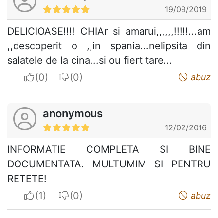
19/09/2019
DELICIOASE!!!! CHIAr si amarui,,,,,,!!!!!...am
,,descoperit o ,,in spania...nelipsita din
salatele de la cina...si ou fiert tare...
I apreciate
I do not appreciate
abuz
anonymous
12/02/2016
INFORMATIE COMPLETA SI BINE
DOCUMENTATA. MULTUMIM SI PENTRU
RETETE!
I apreciate
I do not appreciate
abuz