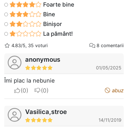
Foarte bine
Bine
Binișor
La pământ!
4.83/5, 35 voturi
8 comentarii
anonymous
01/05/2025
Îmi plac la nebunie
I apreciate
I do not appreciate
abuz
Vasilica,stroe
14/11/2019