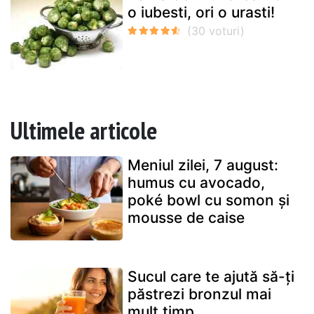
o iubesti, ori o urasti!
Ultimele articole
Meniul zilei, 7 august:
humus cu avocado,
poké bowl cu somon și
mousse de caise
Sucul care te ajută să-ți
păstrezi bronzul mai
mult timp