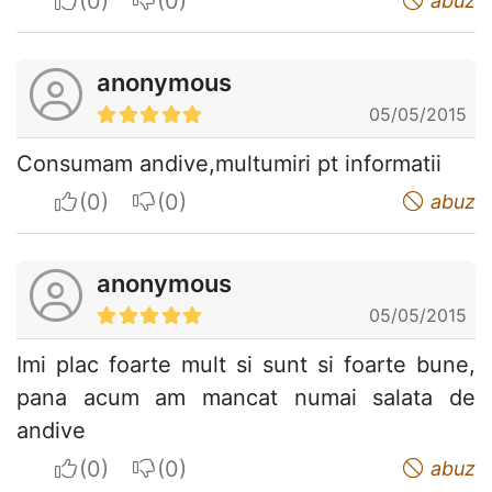
I apreciate
I do not appreciate
abuz
anonymous
05/05/2015
Consumam andive,multumiri pt informatii
I apreciate
I do not appreciate
abuz
anonymous
05/05/2015
Imi plac foarte mult si sunt si foarte bune,
pana acum am mancat numai salata de
andive
I apreciate
I do not appreciate
abuz