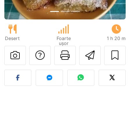
Desert
Foarte
1 h 20 m
ușor
Adresează o întreb
Printează pa
Trimite
Postează o poză cu rețeta 