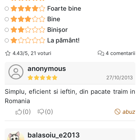
Foarte bine
Bine
Binișor
La pământ!
4.43/5, 21 voturi
4 comentarii
anonymous
27/10/2013
Simplu, eficient si ieftin, din pacate traim in
Romania
I apreciate
I do not appreciate
abuz
balasoiu_e2013