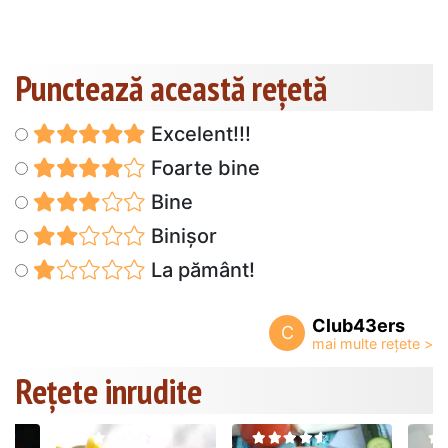
Punctează această reţetă
Excelent!!!
Foarte bine
Bine
Binișor
La pământ!
Club43ers
C
Rețete inrudite