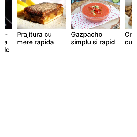
t -
Prajitura cu
Gazpacho
Cru
ida
mere rapida
simplu si rapid
cu 
r de