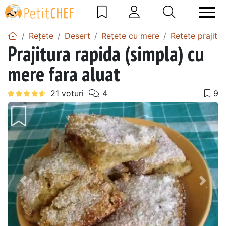
Rețete
Desert
Rețete cu mere
Retete prajitu
Prajitura rapida (simpla) cu
mere fara aluat
Precedentul
Urmă