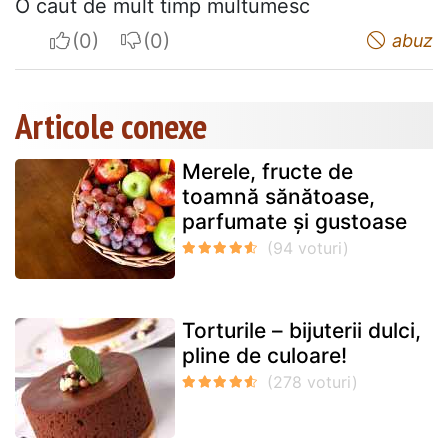
O caut de mult timp multumesc
I apreciate
I do not appreciate
abuz
Articole conexe
Merele, fructe de
toamnă sănătoase,
parfumate și gustoase
Torturile – bijuterii dulci,
pline de culoare!