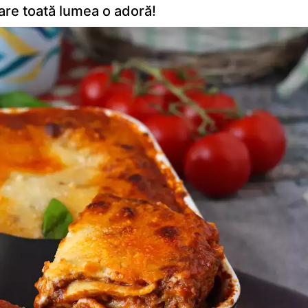
re toată lumea o adoră!