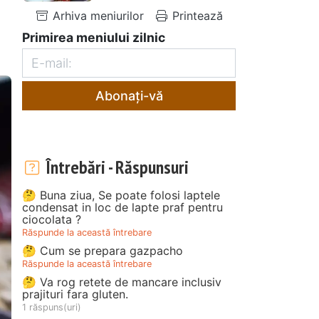
Arhiva meniurilor
Printează
Primirea meniului zilnic
Abonați-vă
Întrebări - Răspunsuri
🤔 Buna ziua, Se poate folosi laptele
condensat in loc de lapte praf pentru
ciocolata ?
Răspunde la această întrebare
🤔 Cum se prepara gazpacho
Răspunde la această întrebare
🤔 Va rog retete de mancare inclusiv
prajituri fara gluten.
1 răspuns(uri)