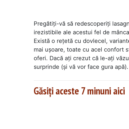
Pregătiți-vă să redescoperiți lasagn
irezistibile ale acestui fel de mân
Există o rețetă cu dovlecel, varian
mai ușoare, toate cu acel confort s
oferi. Dacă ați crezut că le-ați văz
surprinde (și vă vor face gura apă).
Găsiți aceste 7 minuni aici