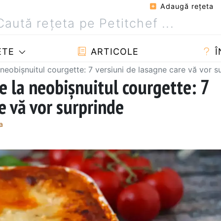
Adaugă reţeta
ETE
ARTICOLE
Î
 neobișnuitul courgette: 7 versiuni de lasagne care vă vor s
e la neobișnuitul courgette: 7
e vă vor surprinde
a