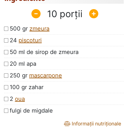
10
500 gr
zmeura
24
piscoturi
50 ml de sirop de zmeura
20 ml apa
250 gr
mascarpone
100 gr zahar
2
oua
fulgi de migdale
Informații nutriționale