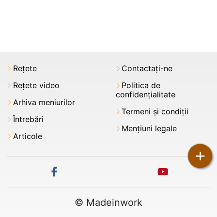
Rețete
Contactați-ne
Rețete video
Politica de
confidențialitate
Arhiva meniurilor
Termeni şi condiții
Întrebări
Mențiuni legale
Articole
+
facebook
youtube
© Madeinwork