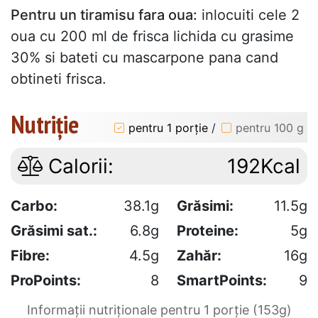
Pentru un tiramisu fara oua:
inlocuiti cele 2
oua cu 200 ml de frisca lichida cu grasime
30% si bateti cu mascarpone pana cand
obtineti frisca.
Nutriție
pentru 1 porție
/
pentru 100 g
Calorii:
192Kcal
Carbo:
38.1g
Grăsimi:
11.5g
Grăsimi sat.:
6.8g
Proteine:
5g
Fibre:
4.5g
Zahăr:
16g
ProPoints:
8
SmartPoints:
9
Informații nutriționale pentru 1 porție (153g)