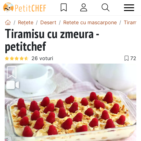
Rețete
Desert
Retete cu mascarpone
Tirami
Tiramisu cu zmeura -
petitchef
Precedentul
Urmă