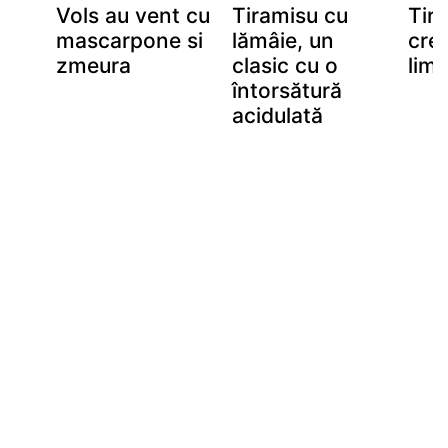
ra
Vols au vent cu
Tiramisu cu
Tir
e)
mascarpone si
lămâie, un
cre
zmeura
clasic cu o
lim
întorsătură
acidulată