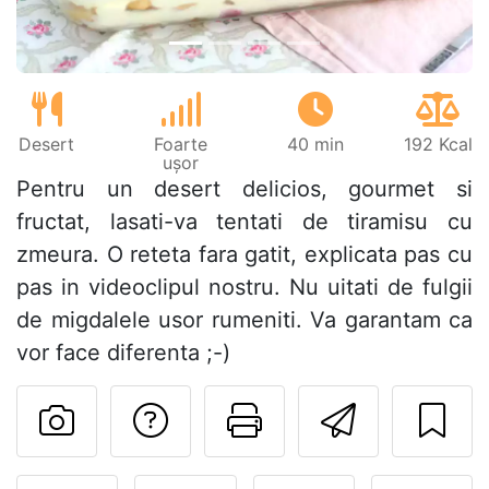
Desert
Foarte
40 min
192 Kcal
ușor
Pentru un desert delicios, gourmet si
fructat, lasati-va tentati de tiramisu cu
zmeura. O reteta fara gatit, explicata pas cu
pas in videoclipul nostru. Nu uitati de fulgii
de migdalele usor rumeniti. Va garantam ca
vor face diferenta ;-)
Adresează o întreb
Printează pa
Trimite
Postează o poză cu rețeta 