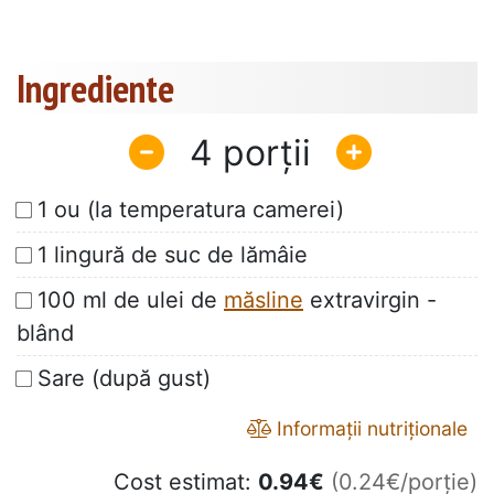
Ingrediente
4
1 ou (la temperatura camerei)
1 lingură de suc de lămâie
100 ml de ulei de
măsline
extravirgin -
blând
Sare (după gust)
Informații nutriționale
Cost estimat:
0.94
€
(0.24€/porție)