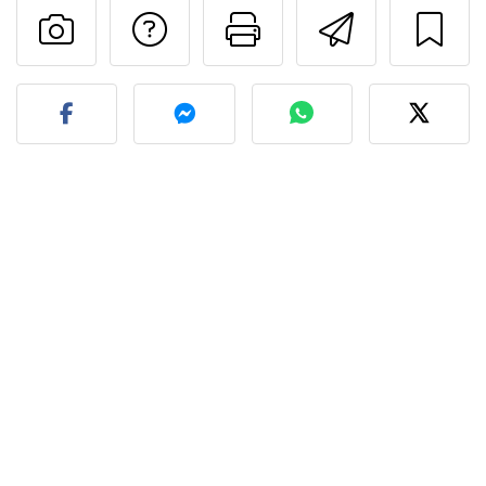
Adresează o întreb
Printează pa
Trimite
Postează o poză cu rețeta 