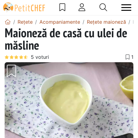
Rețete
Acompaniamente
Rețete maioneză
Ma
Maioneză de casă cu ulei de
măsline
Precedentul
Urmă