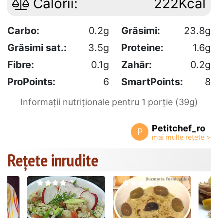
Calorii:
222Kcal
Carbo:
0.2g
Grăsimi:
23.8g
Grăsimi sat.:
3.5g
Proteine:
1.6g
Fibre:
0.1g
Zahăr:
0.2g
ProPoints:
6
SmartPoints:
8
Informații nutriționale pentru 1 porție (39g)
Petitchef_ro
P
Rețete inrudite