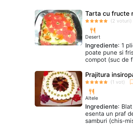
Tarta cu fructe 
Desert
Ingrediente
: 1 p
poate pune si fri
compot (suc de fr
Prajitura insiro
Altele
Ingrediente
: Bla
esenta un praf de
samburi (chis-mis