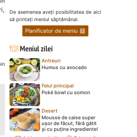
in
i,
De asemenea aveți posibilitatea de aici
să printați meniul săptămânal.
Planificator de meniu
Meniul zilei
Antreuri
in
Humus cu avocado
Felul principal
Poké bowl cu somon
Desert
Mousse de caise super
ușor de făcut, fără gătit
și cu puține ingrediente!