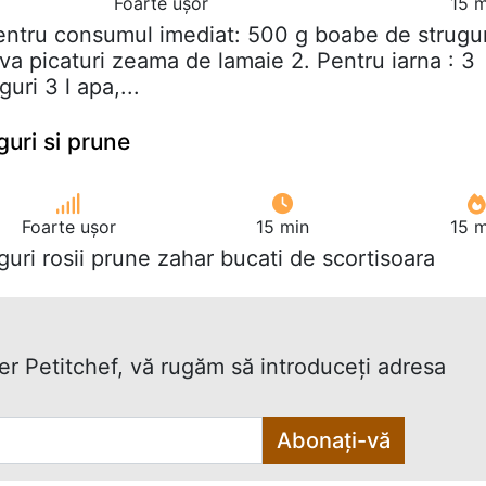
Foarte ușor
15 m
Pentru consumul imediat: 500 g boabe de strugur
va picaturi zeama de lamaie 2. Pentru iarna : 3
uri 3 l apa,...
uri si prune
Foarte ușor
15 min
15 m
uguri rosii prune zahar bucati de scortisoara
ter Petitchef, vă rugăm să introduceţi adresa
Abonați-vă