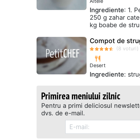
Altele
Ingrediente
: 1. 
250 g zahar cate
kg boabe de strug
Compot de strug
Desert
Ingrediente
: str
Primirea meniului zilnic
Pentru a primi deliciosul newslet
dvs. de e-mail.