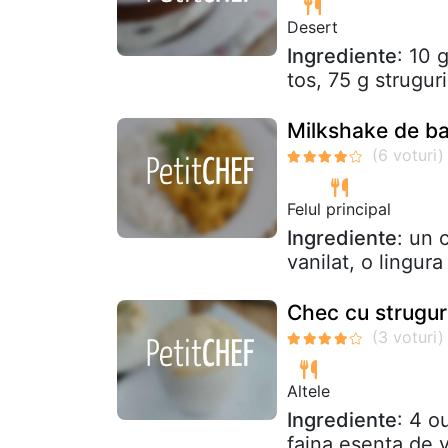
Desert
Ingrediente
: 10 
tos, 75 g strugur
Milkshake de ba
Felul principal
Ingrediente
: un 
vanilat, o lingur
Chec cu strugur
Altele
Ingrediente
: 4 o
faina esenta de v