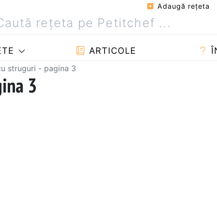
Adaugă reţeta
ETE
ARTICOLE
Î
u struguri - pagina 3
gina 3