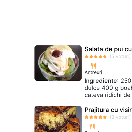
Salata de pui c
Antreuri
Ingrediente
: 250
dulce 400 g boab
cateva ridichi de 
Prajitura cu visi