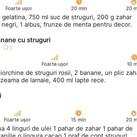
Foarte ușor
20 min
20 m
g gelatina, 750 ml suc de struguri, 200 g zahar
i negri, 1 albus, frunze de menta pentru decor.
nane cu struguri
Foarte ușor
10 m
ciorchine de struguri rosii, 2 banane, un plic zah
a zeama de lamaie, 400 ml lapte rece.
i
Foarte ușor
15 min
20 m
ua 4 linguri de ulei 1 pahar de zahar 1 pahar de
anilie o lingura cacao 1 praf de copt struguri