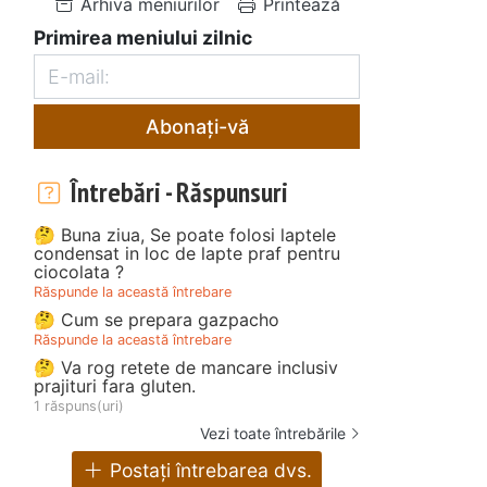
Arhiva meniurilor
Printează
Primirea meniului zilnic
Abonați-vă
Întrebări - Răspunsuri
🤔 Buna ziua, Se poate folosi laptele
condensat in loc de lapte praf pentru
ciocolata ?
Răspunde la această întrebare
🤔 Cum se prepara gazpacho
Răspunde la această întrebare
🤔 Va rog retete de mancare inclusiv
prajituri fara gluten.
1 răspuns(uri)
Vezi toate întrebările
Postați întrebarea dvs.