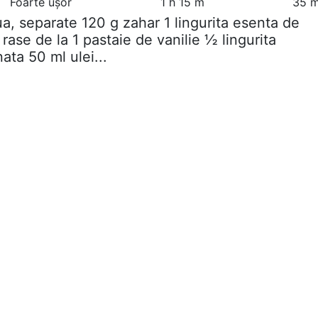
Foarte ușor
1 h 15 m
35 m
ua, separate 120 g zahar 1 lingurita esenta de
 rase de la 1 pastaie de vanilie ½ lingurita
ata 50 ml ulei...