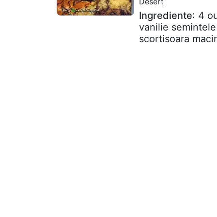
Desert
Ingrediente
: 4 o
vanilie semintele
scortisoara macin